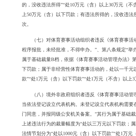
的，没收违法所得”“处10万元（含）以上30万元（
上50万元（含）以下罚款；有违法所得的，没收违法
次。
（七）对体育赛事活动组织者违反《体育赛事活动
程序报批，未经批准，不得申办。”、第八条规定“举
属于基础裁量B档，依据《体育赛事活动管理办法》
下罚款；属于非经营性体育赛事活动的，处以一千元以
款”“处1万元（含）以下罚款”“处1万元（不含）以
（八）境外非政府组织者违反《体育赛事活动管理
当依法登记设立代表机构。未登记设立代表机构需要
门同意，并报同级公安机关备案。”其行为属于基础
上述违法行为的裁量幅度为“处以三万元以下罚款；属
法情节划分为“处以1000元（含）以下罚款”“处1万