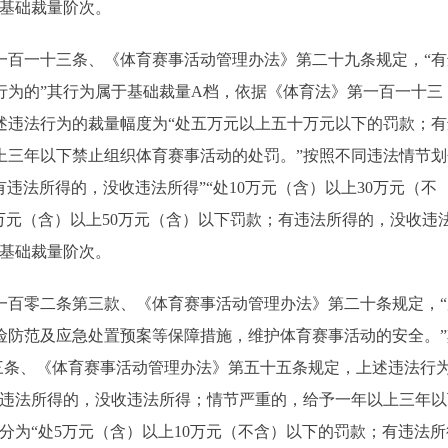
个基础裁量阶次。
百一十三条、《体育赛事活动管理办法》第二十九条规定，“有
行为的”其行为属于基础裁量A档，依据《体育法》第一百一十三
述违法行为的裁量幅度为“处五万元以上五十万元以下的罚款；有
上三年以下禁止组织体育赛事活动的处罚。”按照不同违法情节划
有违法所得的，没收违法所得”“处10万元（含）以上30万元（不
0万元（含）以上50万元（含）以下罚款；有违法所得的，没收违
个基础裁量阶次。
百零二条第三款、《体育赛事活动管理办法》第二十条规定，“
险防范及应急处置预案等保障措施，维护体育赛事活动的安全。”
三条、《体育赛事活动管理办法》第五十五条规定，上述违法行
有违法所得的，没收违法所得；情节严重的，给予一年以上三年以
分为“处5万元（含）以上10万元（不含）以下的罚款；有违法所