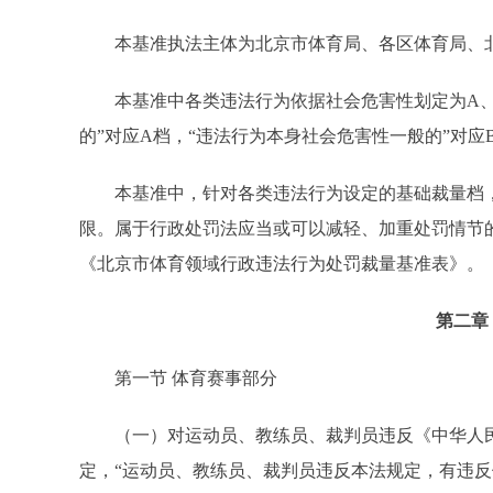
本基准执法主体为北京市体育局、各区体育局、北
本基准中各类违法行为依据社会危害性划定为A、B
的”对应A档，“违法行为本身社会危害性一般的”对应
本基准中，针对各类违法行为设定的基础裁量档，其
限。属于行政处罚法应当或可以减轻、加重处罚情节
《北京市体育领域行政违法行为处罚裁量基准表》。
第二章
第一节 体育赛事部分
（一）对运动员、教练员、裁判员违反《中华人民
定，“运动员、教练员、裁判员违反本法规定，有违反