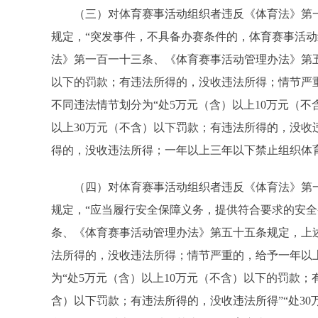
（三）对体育赛事活动组织者违反《体育法》第一
规定，“突发事件，不具备办赛条件的，体育赛事活动
法》第一百一十三条、《体育赛事活动管理办法》第
以下的罚款；有违法所得的，没收违法所得；情节严
不同违法情节划分为“处5万元（含）以上10万元（不
以上30万元（不含）以下罚款；有违法所得的，没收违
得的，没收违法所得；一年以上三年以下禁止组织体
（四）对体育赛事活动组织者违反《体育法》第一
规定，“应当履行安全保障义务，提供符合要求的安全
条、《体育赛事活动管理办法》第五十五条规定，上
法所得的，没收违法所得；情节严重的，给予一年以
为“处5万元（含）以上10万元（不含）以下的罚款；
含）以下罚款；有违法所得的，没收违法所得”“处3