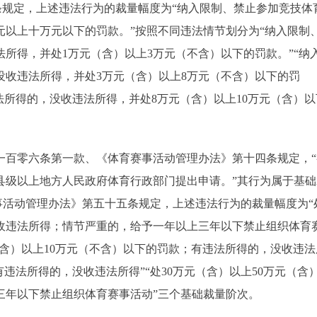
条规定，上述违法行为的裁量幅度为“纳入限制、禁止参加竞技体
以上十万元以下的罚款。”按照不同违法情节划分为“纳入限制
所得，并处1万元（含）以上3万元（不含）以下的罚款。”“纳
没收违法所得，并处3万元（含）以上8万元（不含）以下的罚
法所得的，没收违法所得，并处8万元（含）以上10万元（含）以
百零六条第一款、《体育赛事活动管理办法》第十四条规定，“
县级以上地方人民政府体育行政部门提出申请。”其行为属于基础
事活动管理办法》第五十五条规定，上述违法行为的裁量幅度为“
收违法所得；情节严重的，给予一年以上三年以下禁止组织体育
（含）以上10万元（不含）以下的罚款；有违法所得的，没收违法
有违法所得的，没收违法所得”“处30万元（含）以上50万元（含
三年以下禁止组织体育赛事活动”三个基础裁量阶次。