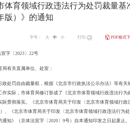
市体育领域行政违法行为处罚裁量基
3年版）》的通知
字号：
大
中
小
打印
PDF格式
宣字〔2023〕22号
育局有关直属单位、处室：
政处罚自由裁量权，根据《北京市行政执法公示办法》等有关
工作实际，市体育局修订形成了《北京市体育领域行政违法行为
合实际贯彻落实。《北京市体育局关于印发〈北京市体育领域行政
8号）、《北京市体育局关于印发〈北京市体育领域行政违法行为
通知》（京体法宣字〔2020〕9号）自本通知印发之日起废止。