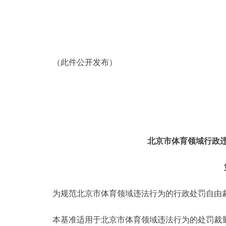
（此件公开发布）
北京市体育领域行政违
为规范北京市体育领域违法行为的行政处罚自由裁
本基准适用于北京市体育领域违法行为的处罚裁