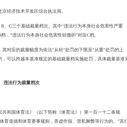
京经济技术开发区综合执法局。
、C三个基础裁量档次。其中“违法行为本身社会危害性严重
B档，“违法行为本身社会危害性轻微的”对应C档。
对应的裁量幅度为依法“从轻”处罚的下限至“从重”处罚的上
的，可以跨越本基准规定的基础裁量档实施处罚，具体裁量基准
 违法行为裁量档次
共和国体育法》（以下简称《体育法》）第一百一十二条规
体育道德和体育赛事规则，弄虚作假、营私舞弊等行为的。”其