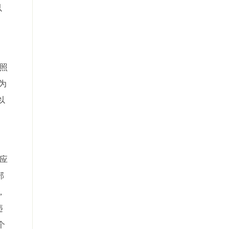
以
照
为
以
应
部
，
违
个