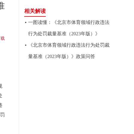
准
相关解读
一图读懂：《北京市体育领域行政违法
行为处罚裁量基准（2023年版）》
下载
《北京市体育领域行政违法行为处罚裁
量基准（2023年版）》政策问答
规
处
违
处罚