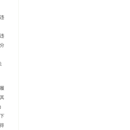
违
违
分
法
履
其
为
下
得