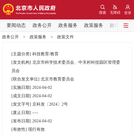
网站地图
搜索
无障碍
登录
要闻动态
要闻动态
政务公开
政务服务
政策服务
政民互动
政务公开
>
政策服务
>
政策文件
党中央精神
国务院信息
中央部委动态
[主题分类]
科技教育/教育
北京要闻
会议信息
部门动态
[发文机构]
北京市科学技术委员会、中关村科技园区管理委
员会
各区热点
[联合发文单位]
北京市教育委员会
[实施日期]
2024-04-02
政务公开
[成文日期]
2024-04-02
[发文字号]
京科发
〔2024〕
2号
市领导
机构职能
政策服务
[废止日期]
----
[发布日期]
2024-04-02
政策兑现
政策解读
回应关切
[有效性]
现行有效