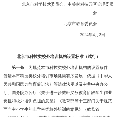
走进北京
北京市科学技术委员会、中关村科技园区管理委员
会
北京概况
十六区概览
人文北京
北京市教育委员会
绿色北京
图说北京
视频北京
2024年4月2日
多语种
北京市科技类校外培训机构设置标准（试行）
ENGLISH
한국어
日本語
第一条
为规范本市科技类校外培训机构的设置条件，
DEUTSCH
FRANÇAIS
РУССКИЙ ЯЗЫК
促进本市科技类校外培训市场健康有序发展，依据《中华人
民共和国民办教育促进法》等法律法规以及中共中央办公
ESPAÑOL
العربية
PORTUGUÊS
厅、国务院办公厅《关于进一步减轻义务教育阶段学生作业
负担和校外培训负担的意见》《教育部等十三部门关于规范
ITALIANO
面向中小学生的非学科类校外培训的意见》（教监管