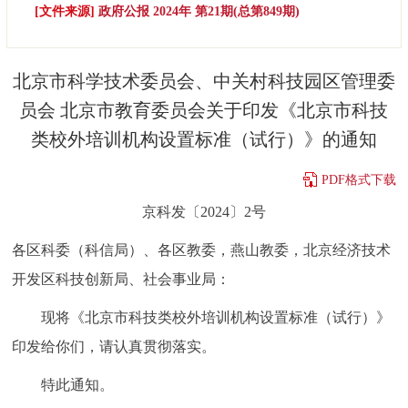
[文件来源]
政府公报 2024年 第21期(总第849期)
决策公开
专题公开
政务服务
北京市科学技术委员会、中关村科技园区管理委
员会 北京市教育委员会关于印发《北京市科技
个人服务
法人服务
部门服务
类校外培训机构设置标准（试行）》的通知
便民服务
利企服务
投资项目
PDF格式下载
京科发〔2024〕2号
中介服务
阳光政务
各区科委（科信局）、各区教委，燕山教委，北京经济技术
政民互动
开发区科技创新局、社会事业局：
12345网上接诉即办
我要咨询
我要建议
现将《北京市科技类校外培训机构设置标准（试行）》
印发给你们，请认真贯彻落实。
参与调查
在线访谈
图说互动
特此通知。