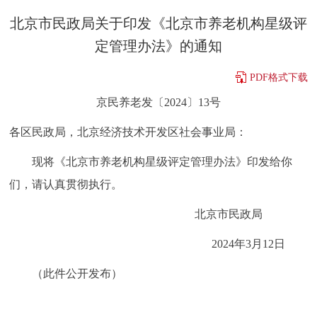
决策公开
专题公开
北京市民政局关于印发《北京市养老机构星级评
定管理办法》的通知
政务服务
PDF格式下载
个人服务
法人服务
部门服务
京民养老发〔2024〕13号
各区民政局，北京经济技术开发区社会事业局：
便民服务
利企服务
投资项目
现将《北京市养老机构星级评定管理办法》印发给你
中介服务
阳光政务
们，请认真贯彻执行。
政民互动
北京市民政局
2024年3月12日
12345网上接诉即办
我要咨询
我要建议
（此件公开发布）
参与调查
在线访谈
图说互动