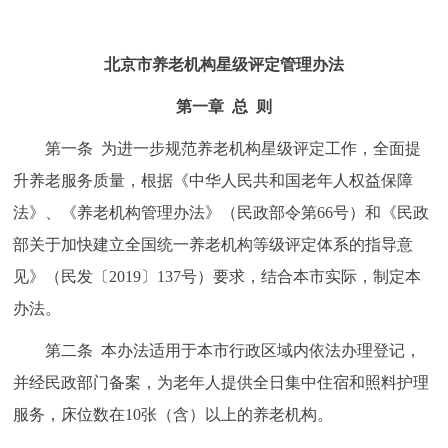
走进北京
北京概况
十六区概览
人文北京
北京市养老机构星级评定管理办法
第一章 总 则
绿色北京
图说北京
视频北京
第一条 为进一步规范养老机构星级评定工作，全面提
多语种
升养老服务质量，根据《中华人民共和国老年人权益保障
法》、《养老机构管理办法》（民政部令第66号）和《民政
ENGLISH
한국어
日本語
部关于加快建立全国统一养老机构等级评定体系的指导意
见》（民发〔2019〕137号）要求，结合本市实际，制定本
DEUTSCH
FRANÇAIS
РУССКИЙ ЯЗЫК
办法。
ESPAÑOL
العربية
PORTUGUÊS
第二条 本办法适用于本市行政区域内依法办理登记，
并经民政部门备案，为老年人提供全日集中住宿和照料护理
ITALIANO
服务，床位数在10张（含）以上的养老机构。