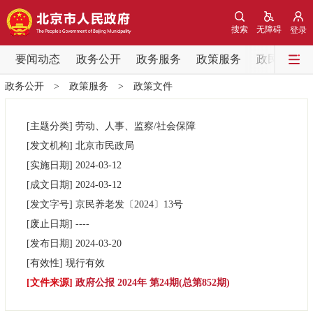
网站地图
搜索
无障碍
登录
要闻动态
要闻动态
政务公开
政务服务
政策服务
政民互动
政务公开
>
政策服务
>
政策文件
党中央精神
国务院信息
中央部委动态
[主题分类]
劳动、人事、监察/社会保障
北京要闻
会议信息
部门动态
[发文机构]
北京市民政局
[实施日期]
2024-03-12
各区热点
[成文日期]
2024-03-12
[发文字号]
京民养老发
〔2024〕
13号
政务公开
[废止日期]
----
[发布日期]
2024-03-20
市领导
机构职能
政策服务
[有效性]
现行有效
[文件来源]
政府公报 2024年 第24期(总第852期)
政策兑现
政策解读
回应关切