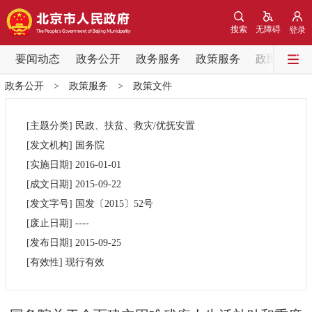
网站地图
搜索
无障碍
登录
要闻动态
要闻动态
政务公开
政务服务
政策服务
政民互动
政务公开
>
政策服务
>
政策文件
党中央精神
国务院信息
中央部委动态
[主题分类]
民政、扶贫、救灾/优抚安置
北京要闻
会议信息
部门动态
[发文机构]
国务院
[实施日期]
2016-01-01
各区热点
[成文日期]
2015-09-22
[发文字号]
国发
〔2015〕
52号
政务公开
[废止日期]
----
[发布日期]
2015-09-25
市领导
机构职能
政策服务
[有效性]
现行有效
政策兑现
政策解读
回应关切