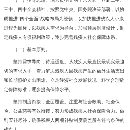
（一）指导思想。深入贯彻党的十八大和十八届二中、
走进北京
三中、四中全会精神，按照党中央、国务院决策部署，以协
北京概况
十六区概览
人文北京
调推进“四个全面”战略布局为统领，以加快推进残疾人小康
进程为目标，以残疾人需求为导向，加强顶层制度设计，制
绿色北京
图说北京
视频北京
定残疾人专项福利政策，逐步完善残疾人社会保障体系。
多语种
（二）基本原则。
坚持需求导向，待遇适度。从残疾人最直接最现实最迫
ENGLISH
한국어
日本語
切的需求入手，着力解决残疾人因残疾产生的额外生活支出
和长期照护支出困难。立足经济社会发展状况，科学合理确
DEUTSCH
FRANÇAIS
РУССКИЙ ЯЗЫК
定保障标准，逐步提高保障水平。
ESPAÑOL
العربية
PORTUGUÊS
坚持制度衔接，全面覆盖。注重与社会救助、社会保
险、公益慈善有效衔接，努力形成残疾人社会保障合力。做
ITALIANO
到应补尽补，确保残疾人两项补贴制度覆盖所有符合条件的
残疾人。