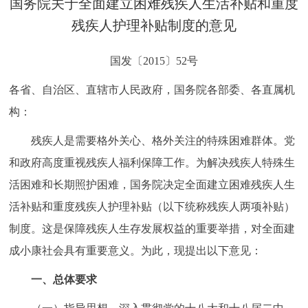
国务院关于全面建立困难残疾人生活补贴和重度
决策公开
专题公开
残疾人护理补贴制度的意见
政务服务
国发〔2015〕52号
个人服务
法人服务
部门服务
各省、自治区、直辖市人民政府，国务院各部委、各直属机
构：
便民服务
利企服务
投资项目
残疾人是需要格外关心、格外关注的特殊困难群体。党
和政府高度重视残疾人福利保障工作。为解决残疾人特殊生
中介服务
阳光政务
活困难和长期照护困难，国务院决定全面建立困难残疾人生
政民互动
活补贴和重度残疾人护理补贴（以下统称残疾人两项补贴）
制度。这是保障残疾人生存发展权益的重要举措，对全面建
12345网上接诉即办
我要咨询
我要建议
成小康社会具有重要意义。为此，现提出以下意见：
一、总体要求
参与调查
在线访谈
图说互动