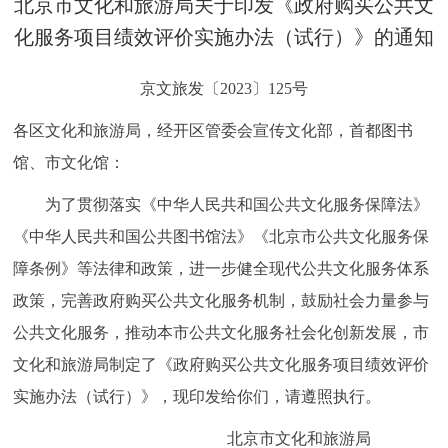
北京市文化和旅游局关于印发《政府购买公共文
决策公开
专题公开
化服务项目绩效评价实施办法（试行）》的通知
政务服务
京文旅发〔2023〕125号
个人服务
法人服务
部门服务
各区文化和旅游局，经开区管委会宣传文化部，首都图书
馆、市文化馆：
便民服务
利企服务
投资项目
为了贯彻落实《中华人民共和国公共文化服务保障法》
《中华人民共和国公共图书馆法》《北京市公共文化服务保
中介服务
阳光政务
障条例》等法律和政策，进一步健全现代公共文化服务体系
政民互动
政策，完善政府购买公共文化服务机制，鼓励社会力量参与
公共文化服务，推动本市公共文化服务社会化创新发展，
市
12345网上接诉即办
我要咨询
我要建议
文化和旅游局
制定了《政府购买公共文化服务项目绩效评价
实施办法（试行）》，现印发给你们，请遵照执行。
参与调查
在线访谈
图说互动
北京市文化和旅游局