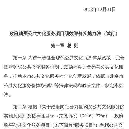
走进北京
2023年12月21日
北京概况
十六区概览
人文北京
政府购买公共文化服务项目绩效评价实施办法（试行）
绿色北京
图说北京
视频北京
第一章 总 则
多语种
第一条 为进一步健全现代公共文化服务体系政策，完善
ENGLISH
한국어
日本語
政府购买公共文化服务机制，鼓励社会力量参与公共文化服
务，推动本市公共文化服务社会化创新发展，依据《北京市
DEUTSCH
FRANÇAIS
РУССКИЙ ЯЗЫК
公共文化服务保障条例》等法律法规和政策文件，制定本办
法。
ESPAÑOL
العربية
PORTUGUÊS
第二条 根据《关于政府向社会力量购买公共文化服务的
ITALIANO
实施意见》及指导性目录（京政办发〔2016〕37号），政府
购买公共文化服务项目（以下简称“服务项目”）包括公共文