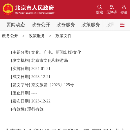
网站地图
搜索
无障碍
登录
要闻动态
要闻动态
政务公开
政务服务
政策服务
政民互动
政务公开
>
政策服务
>
政策文件
党中央精神
国务院信息
中央部委动态
[主题分类]
文化、广电、新闻出版/文化
北京要闻
会议信息
部门动态
[发文机构]
北京市文化和旅游局
[实施日期]
2024-01-21
各区热点
[成文日期]
2023-12-21
[发文字号]
京文旅发
〔2023〕
125号
政务公开
[废止日期]
----
[发布日期]
2023-12-22
市领导
机构职能
政策服务
[有效性]
现行有效
政策兑现
政策解读
回应关切