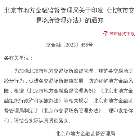
决策公开
专题公开
北京市地方金融监督管理局关于印发《北京市交
易场所管理办法》的通知
政务服务
PDF格式下载
个人服务
法人服务
部门服务
京金融〔2023〕455号
各有关单位：
便民服务
利企服务
投资项目
为加强北京市地方交易场所监督管理，规范各交易场所
中介服务
阳光政务
经营行为，促进各交易场所健康发展，防范化解地方金融风
险，根据《北京市地方金融监督管理条例》《北京市地方金
政民互动
融组织行政许可实施办法》等相关规定，
北京市地方金融监
12345网上接诉即办
我要咨询
我要建议
督管理局
制定了《北京市交易场所管理办法》，现印发给你
们，请结合实际认真贯彻落实。
参与调查
在线访谈
图说互动
北京市地方金融监督管理局