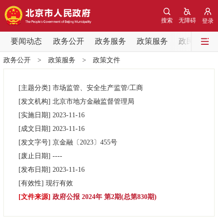
网站地图
搜索
无障碍
登录
要闻动态
要闻动态
政务公开
政务服务
政策服务
政民互动
政务公开
>
政策服务
>
政策文件
党中央精神
国务院信息
中央部委动态
[主题分类]
市场监管、安全生产监管/工商
北京要闻
会议信息
部门动态
[发文机构]
北京市地方金融监督管理局
[实施日期]
2023-11-16
各区热点
[成文日期]
2023-11-16
[发文字号]
京金融
〔2023〕
455号
政务公开
[废止日期]
----
[发布日期]
2023-11-16
市领导
机构职能
政策服务
[有效性]
现行有效
[文件来源]
政府公报 2024年 第2期(总第830期)
政策兑现
政策解读
回应关切