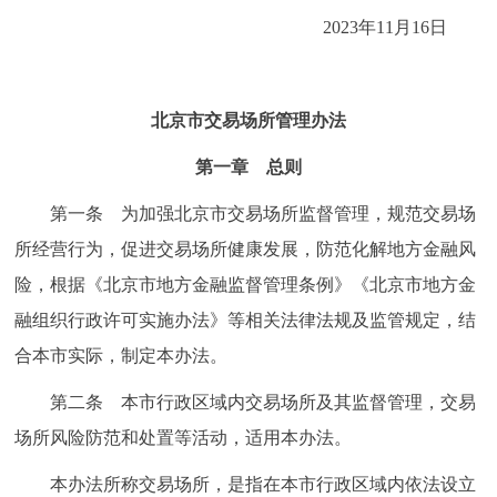
走进北京
2023年11月16日
北京概况
十六区概览
人文北京
北
京市交易场所管理办法
绿色北京
图说北京
视频北京
第一章 总则
多语种
第一条 为加强北京市交易场所监督管理，规范交易场
ENGLISH
한국어
日本語
所经营行为，促进交易场所健康发展，防范化解地方金融风
险，根据《北京市地方金融监督管理条例》《北京市地方金
DEUTSCH
FRANÇAIS
РУССКИЙ ЯЗЫК
融组织行政许可实施办法》等相关法律法规及监管规定，结
合本市实际，制定本办法。
ESPAÑOL
العربية
PORTUGUÊS
第二条 本市行政区域内交易场所及其监督管理，交易
场所风险防范和处置等活动，适用本办法。
ITALIANO
本办法所称交易场所，是指在本市行政区域内依法设立