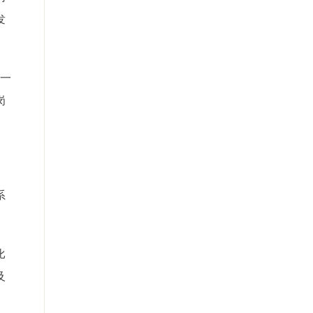
发
一
岗
系
比
及