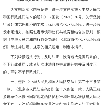
走进北京
为贯彻落实《国务院关于进一步贯彻实施＜中华人民共
北京概况
十六区概览
人文北京
和国行政处罚法＞的通知》（国发〔2021〕26号）关于坚持
行政处罚宽严相济的要求，优化法治化营商环境，进一步激
绿色北京
图说北京
视频北京
发市场活力。按照包容审慎和处罚与教育相结合的原则，根
据《中华人民共和国行政处罚法》《北京市优化营商环境条
多语种
例》等法律法规、规章的相关规定，制定本清单。
ENGLISH
한국어
日本語
下列轻微违法行为，及时纠正，没有造成危害后果的，
不予行政处罚；或者初次违法且危害后果轻微并及时改正
DEUTSCH
FRANÇAIS
РУССКИЙ ЯЗЫК
的，可以不予行政处罚。
ESPAÑOL
العربية
PORTUGUÊS
一、违反《中华人民共和国人民防空法》第二十三条第
一款、《北京市人民防空条例》第十八条第一款，人防工程
ITALIANO
参建单位不按照国家规定的防护标准和质量标准修建人民防
空工程，未违反强制性条文且违法行为未导致人防工程防护