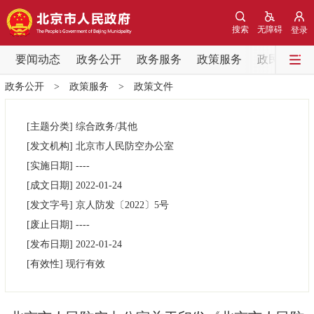
网站地图
搜索
无障碍
登录
要闻动态
要闻动态
政务公开
政务服务
政策服务
政民互动
政务公开
>
政策服务
>
政策文件
党中央精神
国务院信息
中央部委动态
[主题分类]
综合政务/其他
北京要闻
会议信息
部门动态
[发文机构]
北京市人民防空办公室
[实施日期]
----
各区热点
[成文日期]
2022-01-24
[发文字号]
京人防发
〔2022〕
5号
政务公开
[废止日期]
----
[发布日期]
2022-01-24
市领导
机构职能
政策服务
[有效性]
现行有效
政策兑现
政策解读
回应关切