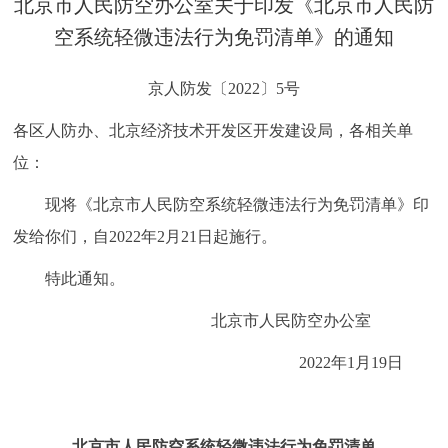
北京市人民防空办公室关于印发《北京市人民防
决策公开
专题公开
空系统轻微违法行为免罚清单》的通知
政务服务
京人防发〔2022〕5号
个人服务
法人服务
部门服务
各区人防办、北京经济技术开发区开发建设局，各相关单
位：
便民服务
利企服务
投资项目
现将《北京市人民防空系统轻微违法行为免罚清单》印
发给你们，自2022年2月21日起施行。
中介服务
阳光政务
特此通知。
政民互动
北京市人民防空办公室
12345网上接诉即办
我要咨询
我要建议
2022年1月19日
参与调查
在线访谈
图说互动
北京市人民防空系统轻微违法行为免罚清单