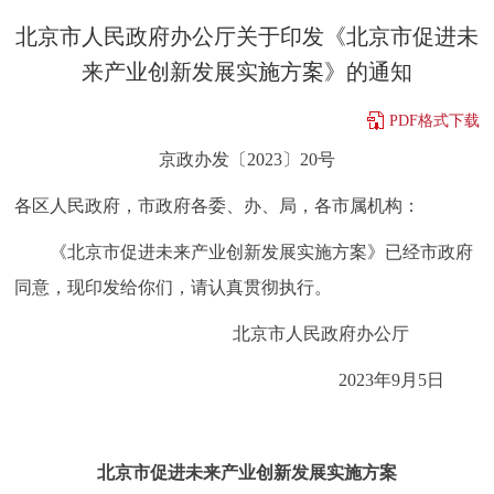
决策公开
专题公开
​北京市人民政府办公厅关于印发《北京市促进未
来产业创新发展实施方案》的通知
政务服务
PDF格式下载
个人服务
法人服务
部门服务
京政办发〔2023〕20号
各区人民政府，市政府各委、办、局，各市属机构：
便民服务
利企服务
投资项目
《北京市促进未来产业创新发展实施方案》已经市政府
中介服务
阳光政务
同意，现印发给你们，请认真贯彻执行。
政民互动
北京市人民政府办公厅
2023年9月5日
12345网上接诉即办
我要咨询
我要建议
参与调查
在线访谈
图说互动
北京市促进未来产业创新发展实施方案