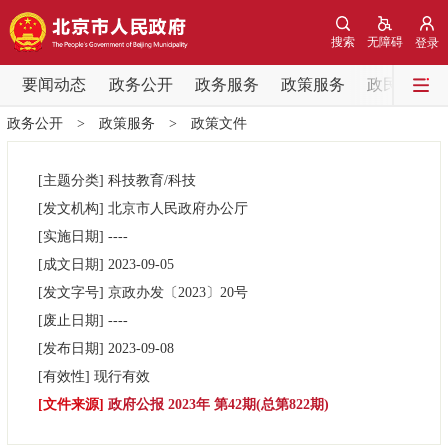
网站地图
搜索
无障碍
登录
要闻动态
要闻动态
政务公开
政务服务
政策服务
政民互动
政务公开
>
政策服务
>
政策文件
党中央精神
国务院信息
中央部委动态
[主题分类]
科技教育/科技
北京要闻
会议信息
部门动态
[发文机构]
北京市人民政府办公厅
[实施日期]
----
各区热点
[成文日期]
2023-09-05
[发文字号]
京政办发
〔2023〕
20号
政务公开
[废止日期]
----
[发布日期]
2023-09-08
市领导
机构职能
政策服务
[有效性]
现行有效
[文件来源]
政府公报 2023年 第42期(总第822期)
政策兑现
政策解读
回应关切