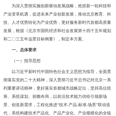
走进北京
为深入贯彻实施创新驱动发展战略，抢抓新一轮科技和
产业变革机遇，促进未来产业创新发展，推动北京教育、科
北京概况
十六区概览
人文北京
技、人才优势转化为产业优势，更好服务新时代首都高质量
发展，根据《北京市国民经济和社会发展第十四个五年规划
绿色北京
图说北京
视频北京
和二〇三五年远景目标纲要》，制定本方案。
多语种
一、总体要求
ENGLISH
한국어
日本語
（一）指导思想
以习近平新时代中国特色社会主义思想为指导，全面贯
DEUTSCH
FRANÇAIS
РУССКИЙ ЯЗЫК
彻落实党的二十大精神，深入贯彻习近平总书记对北京一系
ESPAÑOL
العربية
PORTUGUÊS
列重要讲话精神，更好落实首都城市战略定位，坚持高位统
筹、系统谋划、前瞻布局，以前沿技术能力供给引领新场
ITALIANO
景、创造新需求，工程化推进“技术-产品-标准-场景”联动迭
代，系统构建技术产品化、产品产业化、产业规模化的全链