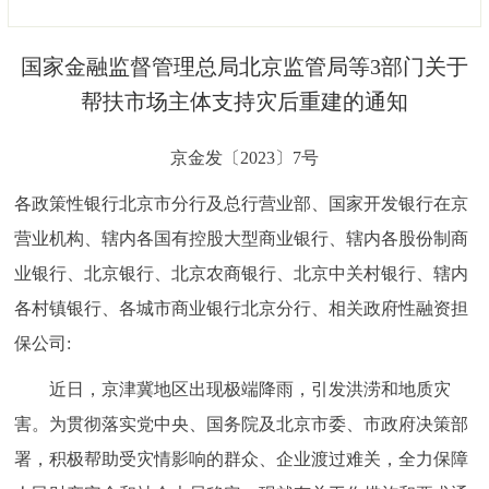
决策公开
专题公开
国家金融监督管理总局北京监管局等3部门关于
政务服务
帮扶市场主体支持灾后重建的通知
个人服务
法人服务
部门服务
京金发〔2023〕7号
各政策性银行北京市分行及总行营业部、国家开发银行在京
便民服务
利企服务
投资项目
营业机构、辖内各国有控股大型商业银行、辖内各股份制商
中介服务
阳光政务
业银行、北京银行、北京农商银行、北京中关村银行、辖内
各村镇银行、各城市商业银行北京分行、相关政府性融资担
政民互动
保公司:
12345网上接诉即办
我要咨询
我要建议
近日，京津冀地区出现极端降雨，引发洪涝和地质灾
害。为贯彻落实党中央、国务院及北京市委、市政府决策部
参与调查
在线访谈
图说互动
署，积极帮助受灾情影响的群众、企业渡过难关，全力保障