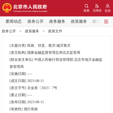
网站地图
搜索
无障碍
登录
要闻动态
要闻动态
政务公开
政务服务
政策服务
政民互动
政务公开
>
政策服务
>
政策文件
党中央精神
国务院信息
中央部委动态
[主题分类]
民政、扶贫、救灾/减灾救灾
北京要闻
会议信息
部门动态
[发文机构]
国家金融监督管理总局北京监管局
[联合发文单位]
中国人民银行营业管理部;北京市地方金融监
各区热点
督管理局
[实施日期]
----
政务公开
[成文日期]
2023-08-11
[发文字号]
​京金发
〔2023〕
7号
市领导
机构职能
政策服务
[废止日期]
----
[发布日期]
2023-08-11
政策兑现
政策解读
回应关切
[有效性]
现行有效