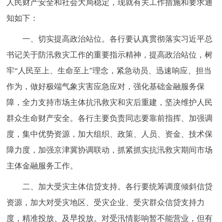
人民财产安全和社会大局稳定，现就有关工作措施和要求通
走进北京
知如下：
北京概况
十六区概览
人文北京
一、切实提高政治站位。各行要认真贯彻落实习近平总
书记关于防汛救灾工作的重要指示精神，提高政治站位，树
绿色北京
图说北京
视频北京
牢“人民至上、生命至上”理念，紧急动员、迅速响应、担当
多语种
作为，做好极端气象灾害应急应对，强化基础金融服务保
障，全力支持市场主体抗汛救灾和灾后重建，坚决维护人民
ENGLISH
한국어
日本語
群众生命财产安全。各行主要负责同志要靠前指挥、加强调
度，集中优势资源，加大组织、政策、人员、资金、技术保
DEUTSCH
FRANÇAIS
РУССКИЙ ЯЗЫК
障力度，加强京津冀协调联动，抓紧抓实抗汛救灾期间市场
主体金融服务工作。
ESPAÑOL
العربية
PORTUGUÊS
二、加大受灾主体信贷支持。各行要统筹调度倾斜信贷
ITALIANO
资源，加大对受灾地区、受灾企业、受灾群众信贷支持力
度，精准投放、及早投放。对受汛情影响暂不能营业，但有