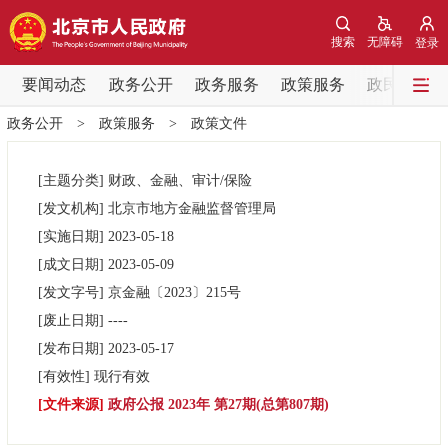
网站地图
搜索
无障碍
登录
要闻动态
要闻动态
政务公开
政务服务
政策服务
政民互动
政务公开
>
政策服务
>
政策文件
党中央精神
国务院信息
中央部委动态
[主题分类]
财政、金融、审计/保险
北京要闻
会议信息
部门动态
[发文机构]
北京市地方金融监督管理局
[实施日期]
2023-05-18
各区热点
[成文日期]
2023-05-09
[发文字号]
京金融
〔2023〕
215号
政务公开
[废止日期]
----
[发布日期]
2023-05-17
市领导
机构职能
政策服务
[有效性]
现行有效
[文件来源]
政府公报 2023年 第27期(总第807期)
政策兑现
政策解读
回应关切