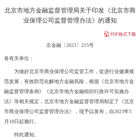
决策公开
专题公开
北京市地方金融监督管理局关于印发《北京市商
业保理公司监督管理办法》的通知
政务服务
PDF格式下载
个人服务
法人服务
部门服务
京金融〔2023〕215号
各有关单位：
便民服务
利企服务
投资项目
为做好北京市商业保理公司监管工作，促进行业健康规
中介服务
阳光政务
范发展，有效防范化解地方金融风险，根据《北京市地方金
融监督管理条例》《北京市地方金融组织行政许可实施办
政民互动
法》等相关规定，北京市地方金融监督管理局制定了《北京
12345网上接诉即办
我要咨询
我要建议
市商业保理公司监督管理办法》，现予以发布，自2023年5
月18日起施行。
参与调查
在线访谈
图说互动
特此通知。