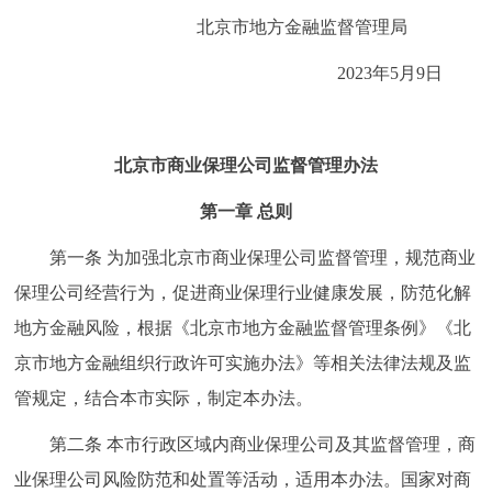
走进北京
北京市地方金融监督管理局
北京概况
十六区概览
人文北京
2023年5月9日
绿色北京
图说北京
视频北京
北京市商业保理公司监督管理办法
多语种
第一章 总则
ENGLISH
한국어
日本語
第一条 为加强北京市商业保理公司监督管理，规范商业
保理公司经营行为，促进商业保理行业健康发展，防范化解
DEUTSCH
FRANÇAIS
РУССКИЙ ЯЗЫК
地方金融风险，根据《北京市地方金融监督管理条例》《北
京市地方金融组织行政许可实施办法》等相关法律法规及监
ESPAÑOL
العربية
PORTUGUÊS
管规定，结合本市实际，制定本办法。
ITALIANO
第二条 本市行政区域内商业保理公司及其监督管理，商
业保理公司风险防范和处置等活动，适用本办法。国家对商