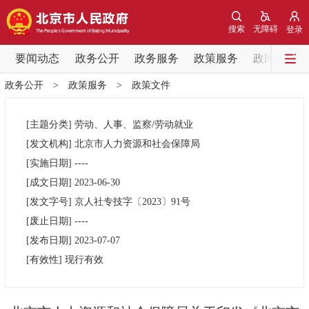
网站地图
搜索
无障碍
登录
要闻动态
要闻动态
政务公开
政务服务
政策服务
政民互动
政务公开
>
政策服务
>
政策文件
党中央精神
国务院信息
中央部委动态
[主题分类]
劳动、人事、监察/劳动就业
北京要闻
会议信息
部门动态
[发文机构]
北京市人力资源和社会保障局
[实施日期]
----
各区热点
[成文日期]
2023-06-30
[发文字号]
京人社专技字
〔2023〕
91号
政务公开
[废止日期]
----
[发布日期]
2023-07-07
市领导
机构职能
政策服务
[有效性]
现行有效
政策兑现
政策解读
回应关切