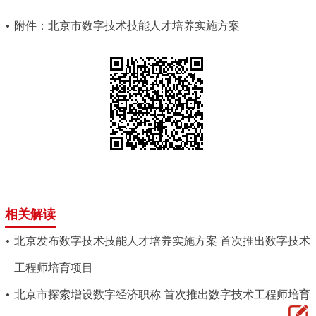
走进北京
附件：北京市数字技术技能人才培养实施方案
北京概况
十六区概览
人文北京
绿色北京
图说北京
视频北京
多语种
ENGLISH
한국어
日本語
DEUTSCH
FRANÇAIS
РУССКИЙ ЯЗЫК
相关解读
ESPAÑOL
العربية
PORTUGUÊS
北京发布数字技术技能人才培养实施方案 首次推出数字技术
工程师培育项目
ITALIANO
北京市探索增设数字经济职称 首次推出数字技术工程师培育