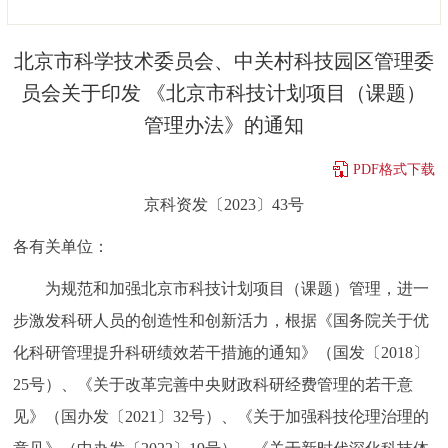
决策公开
专题公开
北京市科学技术委员会、中关村科技园区管理委
政务服务
员会关于印发 《北京市科技计划项目（课题）
管理办法》的通知
个人服务
法人服务
部门服务
PDF格式下载
便民服务
利企服务
投资项目
京科资发〔2023〕43号
各有关单位：
中介服务
阳光政务
为规范和加强北京市科技计划项目（课题）管理，进一
政民互动
步激发科研人员的创造性和创新活力，根据《国务院关于优
12345网上接诉即办
我要咨询
我要建议
化科研管理提升科研绩效若干措施的通知》（国发〔2018〕
25号）、《关于改革完善中央财政科研经费管理的若干意
参与调查
在线访谈
图说互动
见》（国办发〔2021〕32号）、《关于加强科技伦理治理的