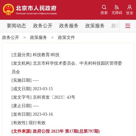
网站地图
搜索
无障碍
登录
要闻动态
要闻动态
政务公开
政务服务
政策服务
政民互动
政务公开
>
政策服务
>
政策文件
党中央精神
国务院信息
中央部委动态
[主题分类]
科技教育/科技
北京要闻
会议信息
部门动态
[发文机构]
北京市科学技术委员会、中关村科技园区管理委
员会
各区热点
[实施日期]
----
[成文日期]
2023-03-15
政务公开
[发文字号]
京科资发
〔2023〕
43号
[废止日期]
----
市领导
机构职能
政策服务
[发布日期]
2023-03-16
[有效性]
现行有效
政策兑现
政策解读
回应关切
[文件来源]
政府公报 2023年 第17期(总第797期)