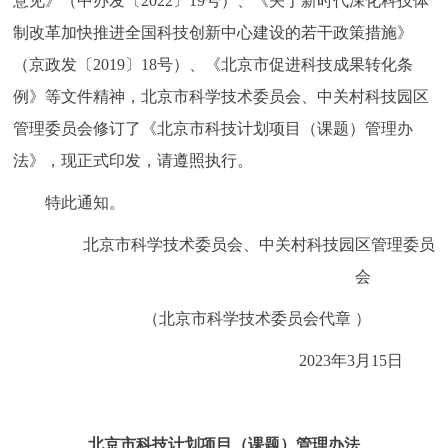
意见》（中办发〔2022〕19号）、《关于新时代深化科技体
走进北京
制改革加快推进全国科技创新中心建设的若干政策措施》
北京概况
十六区概览
人文北京
（京政发〔2019〕18号）、《北京市促进科技成果转化条
例》等文件精神，北京市科学技术委员会、中关村科技园区
绿色北京
图说北京
视频北京
管理委员会修订了《北京市科技计划项目（课题）管理办
法》，现正式印发，请遵照执行。
多语种
特此通知。
ENGLISH
한국어
日本語
北京市科学技术委员会、中关村科技园区管理委员
会
DEUTSCH
FRANÇAIS
РУССКИЙ ЯЗЫК
（北京市科学技术委员会代章 ）
ESPAÑOL
العربية
PORTUGUÊS
2023年3月15日
ITALIANO
北京市科技计划项目（课题）管理办法