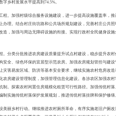
数字乡村发展水平提高到74.5%。
。加强村级综合服务设施建设，进一步提高设施覆盖率，推进
上办理。结合村庄街坊路和公共场所规划建设，完善村庄公共照
改造，加强与周边无障碍设施的衔接。实现行政村全民健身设施
。分类分批推进农房建设质量提升试点村建设，稳步提升农村
构安全、绿色环保的宜居型示范农房。加强农房规划管控与建设
让灾害易发区域、防洪等基本安全要求，继续实施农村危房改造和
化农房建设管理制度，加强管理信息化建设。各涉农区加强农村
机制。探索农村闲置住房规模化租赁可行性路径。加强传统村落
编制实施传统村落保护发展规划，推进传统村落挂牌和保护修缮
美丽乡村行动。继续推进农村厕所革命，有序实施老旧户厕改