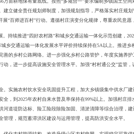
166万亩耕地保有量底线。按照“多规合一”要求编制乡镇国土空
。建立健全责任规划师制度，加强规划指导，严格落实村庄规划
续开展“百师进百村”行动。遵循村庄演变分化规律，尊重农民意愿
续推进“四好农村路”和城乡交通运输一体化示范创建，2023年建
，全市城乡交通运输一体化发展水平评价持续保持在5A以上。推进
完善的乡村公路网络。进一步强化乡村公路管护，年度实施养护
行动，进一步提高设施安全管理水平。加强“村村通公交”监管，
。实施农村饮水安全巩固提升工程，加大乡镇级集中供水厂建
全，到2025年农村自来水普及率保持在99%以上。加强村庄
洪河道堤防达标、险工险段除险加固、清淤清障等综合治理，建
全管理，规范蓄滞洪区建设与运用管理，提高防洪安全水平。
优化农村能源结构，改造升级山区农村电网，实现稳定可靠供