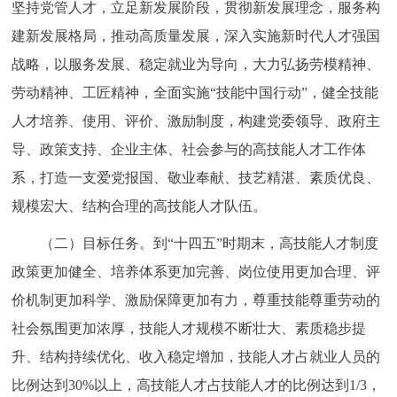
坚持党管人才，立足新发展阶段，贯彻新发展理念，服务构
走进北京
建新发展格局，推动高质量发展，深入实施新时代人才强国
北京概况
十六区概览
人文北京
战略，以服务发展、稳定就业为导向，大力弘扬劳模精神、
劳动精神、工匠精神，全面实施“技能中国行动”，健全技能
绿色北京
图说北京
视频北京
人才培养、使用、评价、激励制度，构建党委领导、政府主
导、政策支持、企业主体、社会参与的高技能人才工作体
多语种
系，打造一支爱党报国、敬业奉献、技艺精湛、素质优良、
ENGLISH
한국어
日本語
规模宏大、结构合理的高技能人才队伍。
（二）目标任务。到“十四五”时期末，高技能人才制度
DEUTSCH
FRANÇAIS
РУССКИЙ ЯЗЫК
政策更加健全、培养体系更加完善、岗位使用更加合理、评
价机制更加科学、激励保障更加有力，尊重技能尊重劳动的
ESPAÑOL
العربية
PORTUGUÊS
社会氛围更加浓厚，技能人才规模不断壮大、素质稳步提
ITALIANO
升、结构持续优化、收入稳定增加，技能人才占就业人员的
比例达到30%以上，高技能人才占技能人才的比例达到1/3，