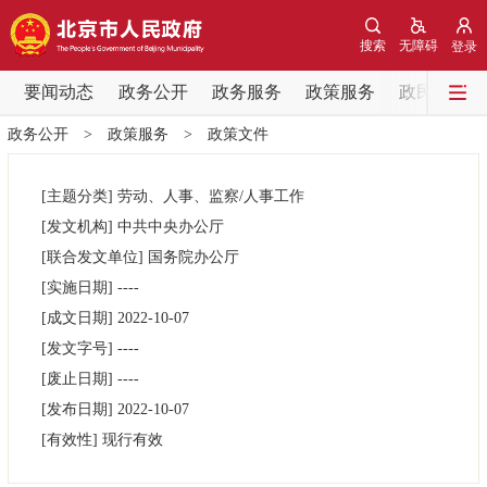
网站地图
搜索
无障碍
登录
要闻动态
要闻动态
政务公开
政务服务
政策服务
政民互动
政务公开
>
政策服务
>
政策文件
党中央精神
国务院信息
中央部委动态
[主题分类]
劳动、人事、监察/人事工作
北京要闻
会议信息
部门动态
[发文机构]
中共中央办公厅
[联合发文单位]
国务院办公厅
各区热点
[实施日期]
----
[成文日期]
2022-10-07
政务公开
[发文字号]
----
[废止日期]
----
市领导
机构职能
政策服务
[发布日期]
2022-10-07
[有效性]
现行有效
政策兑现
政策解读
回应关切