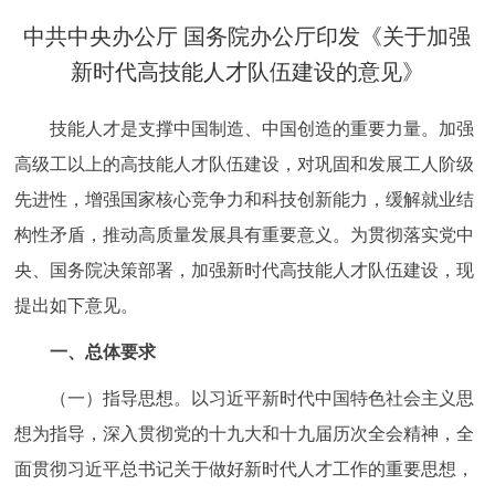
决策公开
专题公开
中共中央办公厅 国务院办公厅印发《关于加强
新时代高技能人才队伍建设的意见》
政务服务
技能人才是支撑中国制造、中国创造的重要力量。加强
个人服务
法人服务
部门服务
高级工以上的高技能人才队伍建设，对巩固和发展工人阶级
先进性，增强国家核心竞争力和科技创新能力，缓解就业结
便民服务
利企服务
投资项目
构性矛盾，推动高质量发展具有重要意义。为贯彻落实党中
央、国务院决策部署，加强新时代高技能人才队伍建设，现
中介服务
阳光政务
提出如下意见。
政民互动
一、总体要求
12345网上接诉即办
我要咨询
我要建议
（一）指导思想。以习近平新时代中国特色社会主义思
想为指导，深入贯彻党的十九大和十九届历次全会精神，全
参与调查
在线访谈
图说互动
面贯彻习近平总书记关于做好新时代人才工作的重要思想，