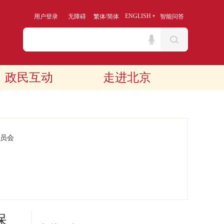
/
ENGLISH
用户登录
无障碍
繁体
简体
智能问答
政民互动
走进北京
员会
保