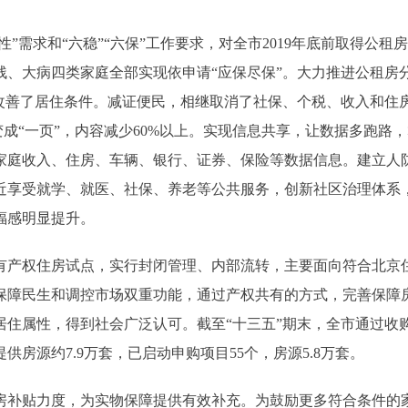
需求和“六稳”“六保”工作要求，对全市2019年底前取得公租
、大病四类家庭全部实现依申请“应保尽保”。大力推进公租房
房改善了居住条件。减证便民，相继取消了社保、个税、收入和住
变成“一页”，内容减少60%以上。实现信息共享，让数据多跑路
家庭收入、住房、车辆、银行、证券、保险等数据信息。建立人
近享受就学、就医、社保、养老等公共服务，创新社区治理体系
福感明显提升。
有产权住房试点，实行封闭管理、内部流转，主要面向符合北京
保障民生和调控市场双重功能，通过产权共有的方式，完善保障
住属性，得到社会广泛认可。截至“十三五”期末，全市通过收
房源约7.9万套，已启动申购项目55个，房源5.8万套。
补贴力度，为实物保障提供有效补充。为鼓励更多符合条件的