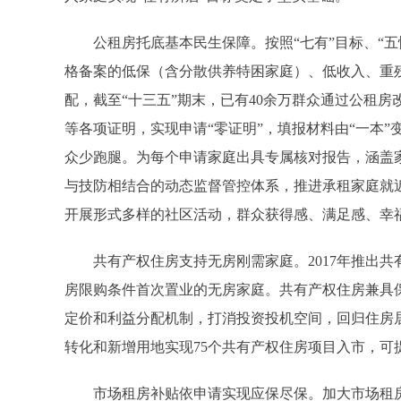
公租房托底基本民生保障。按照“七有”目标、“五性”
格备案的低保（含分散供养特困家庭）、低收入、重残
配，截至“十三五”期末，已有40余万群众通过公租
等各项证明，实现申请“零证明”，填报材料由“一本”
众少跑腿。为每个申请家庭出具专属核对报告，涵盖
与技防相结合的动态监督管控体系，推进承租家庭就
开展形式多样的社区活动，群众获得感、满足感、幸
共有产权住房支持无房刚需家庭。2017年推出共
房限购条件首次置业的无房家庭。共有产权住房兼具
定价和利益分配机制，打消投资投机空间，回归住房居
转化和新增用地实现75个共有产权住房项目入市，可提供
市场租房补贴依申请实现应保尽保。加大市场租房