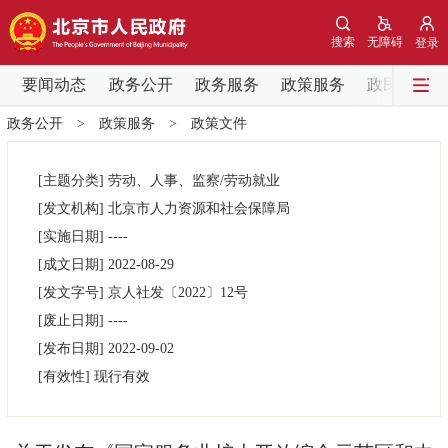
网站地图
搜索
无障碍
登录
要闻动态
要闻动态
政务公开
政务服务
政策服务
政民互动
政务公开
>
政策服务
>
政策文件
党中央精神
国务院信息
中央部委动态
[主题分类]
劳动、人事、监察/劳动就业
北京要闻
会议信息
部门动态
[发文机构]
北京市人力资源和社会保障局
[实施日期]
----
各区热点
[成文日期]
2022-08-29
[发文字号]
京人社发
〔2022〕
12号
政务公开
[废止日期]
----
[发布日期]
2022-09-02
市领导
机构职能
政策服务
[有效性]
现行有效
政策兑现
政策解读
回应关切