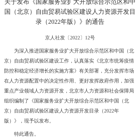
关于发布《国家服务业扩大开放综合示范区和中
决策公开
专题公开
国（北京）自由贸易试验区建设人力资源开发目
录（2022年版）》的通告
政务服务
京人社发〔2022〕12号
个人服务
法人服务
部门服务
为深入推进国家服务业扩大开放综合示范区和中国（北
便民服务
利企服务
投资项目
京）自由贸易试验区建设工作，认真落实《北京市统筹疫情
防控和稳定经济增长的实施方案》有关部署，充分发挥市场
中介服务
阳光政务
在人力资源配置中的决定性作用、更好发挥政府作用，加强
重点产业领域人力资源开发，北京市人力资源和社会保障局
政民互动
组织编制了《国家服务业扩大开放综合示范区和中国（北
12345网上接诉即办
我要咨询
我要建议
京）自由贸易试验区建设人力资源开发目录（2022年
版）》，现予以发布。
参与调查
在线访谈
图说互动
特此通告。