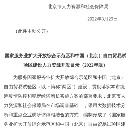
走进北京
北京市人力资源和社会保障局
北京概况
十六区概览
人文北京
2022年8月29日
（此件主动公开）
绿色北京
图说北京
视频北京
多语种
国家服务业扩大开放综合示范区和中国（北京）自由贸易试
ENGLISH
한국어
日本語
验区建设人力资源开发目录（2022年版）
为服务国家服务业扩大开放综合示范区和中国（北京）
DEUTSCH
FRANÇAIS
РУССКИЙ ЯЗЫК
自由贸易试验区（以下简称“两区”）建设，贯彻落实本市统
筹疫情防控和稳定经济增长实施方案的部署要求，北京市人
ESPAÑOL
العربية
PORTUGUÊS
力资源和社会保障局在市场调查基础上，采用大数据技术分
析和重点企业调研访谈相结合的方式，编制形成了《国家服
ITALIANO
务业扩大开放综合示范区和中国（北京）自由贸易试验区建