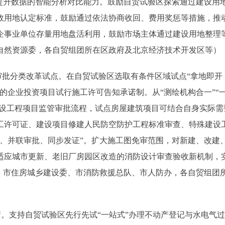
提升数据的智能分析对比能力。鼓励自贸试验区探索通过建设用
效用地认定标准，鼓励通过依法协商收回、费用奖惩等措施，推
企事业单位存量用地盘活利用，鼓励市场主体通过建设用地整理
自然资源委，各自贸组团所在区政府及北京经济技术开发区等）
批分类改革试点。在自贸试验区选取有条件区域试点“拿地即开
的企业投资项目试行施工许可告知承诺制。从“测绘机构合一”“
建设工程项目监管审批流程，试点房屋建筑项目可结合自身实际需
工许可证、建设项目修建人民防空防护工程标准审查、特殊建设
、并联审批、同步发证”。扩大施工图免审范围，对新建、改建
适应城市更新、老旧厂房园区改造的消防设计审查验收新机制，
、市住房城乡建设委、市消防救援总队、市人防办，各自贸组团
。支持自贸试验区先行先试“一站式”办理不动产登记与水电气过