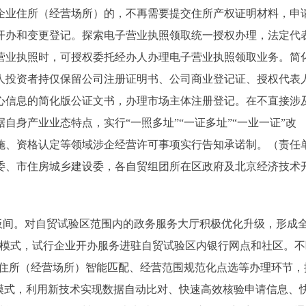
企业住所（经营场所）的，不再需要提交住所产权证明材料，申
开办和变更登记。探索电子营业执照领取统一授权办理，法定代
营业执照时，可授权委托经办人办理电子营业执照领取业务。简
人投资者持仅保留公司注册证明书、公司商业登记证、授权代表
心信息的简化版公证文书，办理市场主体注册登记。在不直接涉
身产业业态特点，实行“一照多址”“一证多址”“一业一证”改
施、资格认定等领域涉企经营许可事项实行告知承诺制。（责任
委、市住房城乡建设委，各自贸组团所在区政府及北京经济技术
间。对自贸试验区范围内的政务服务大厅积极优化升级，形成
”模式，试行企业开办服务进驻自贸试验区内银行网点和社区。不
、住所（经营场所）智能匹配、经营范围规范化点选等办理环节，
模式，利用新技术实现数据自动比对、快速高效核验申请信息、