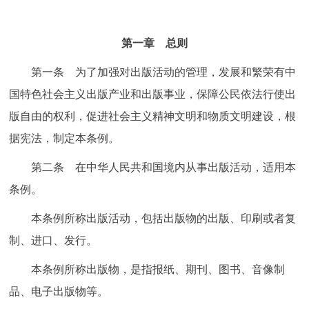
走进北京
北京概况
十六区概览
人文北京
第一章 总则
第一条 为了加强对出版活动的管理，发展和繁荣有中
绿色北京
图说北京
视频北京
国特色社会主义出版产业和出版事业，保障公民依法行使出
版自由的权利，促进社会主义精神文明和物质文明建设，根
多语种
据宪法，制定本条例。
ENGLISH
한국어
日本語
第二条 在中华人民共和国境内从事出版活动，适用本
条例。
DEUTSCH
FRANÇAIS
РУССКИЙ ЯЗЫК
本条例所称出版活动，包括出版物的出版、印刷或者复
ESPAÑOL
العربية
PORTUGUÊS
制、进口、发行。
本条例所称出版物，是指报纸、期刊、图书、音像制
ITALIANO
品、电子出版物等。