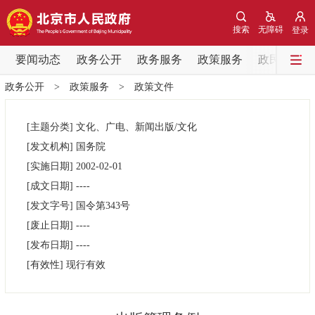
网站地图
搜索
无障碍
登录
要闻动态
要闻动态
政务公开
政务服务
政策服务
政民互动
政务公开
>
政策服务
>
政策文件
党中央精神
国务院信息
中央部委动态
[主题分类]
文化、广电、新闻出版/文化
北京要闻
会议信息
部门动态
[发文机构]
国务院
[实施日期]
2002-02-01
各区热点
[成文日期]
----
[发文字号]
国令第
343号
政务公开
[废止日期]
----
[发布日期]
----
市领导
机构职能
政策服务
[有效性]
现行有效
政策兑现
政策解读
回应关切