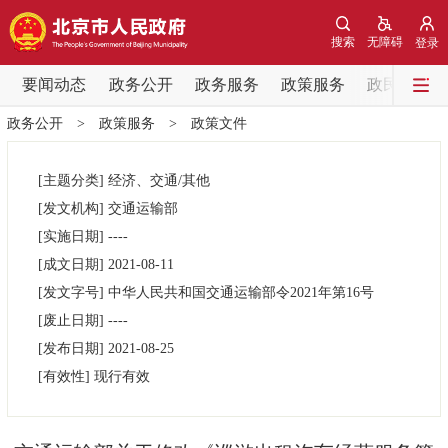
网站地图
搜索
无障碍
登录
要闻动态
要闻动态
政务公开
政务服务
政策服务
政民互动
政务公开
>
政策服务
>
政策文件
党中央精神
国务院信息
中央部委动态
[主题分类]
经济、交通/其他
北京要闻
会议信息
部门动态
[发文机构]
交通运输部
[实施日期]
----
各区热点
[成文日期]
2021-08-11
[发文字号]
中华人民共和国交通运输部令2021年第
16号
政务公开
[废止日期]
----
[发布日期]
2021-08-25
市领导
机构职能
政策服务
[有效性]
现行有效
政策兑现
政策解读
回应关切