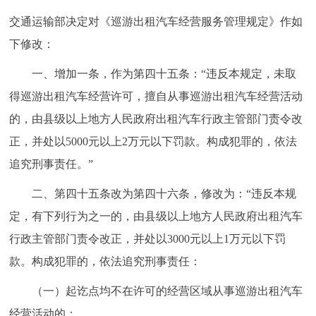
走进北京
交通运输部决定对《巡游出租汽车经营服务管理规定》作如
北京概况
十六区概览
人文北京
下修改：
一、增加一条，作为第四十五条：“违反本规定，未取
绿色北京
图说北京
视频北京
得巡游出租汽车经营许可，擅自从事巡游出租汽车经营活动
的，由县级以上地方人民政府出租汽车行政主管部门责令改
多语种
正，并处以5000元以上2万元以下罚款。构成犯罪的，依法
ENGLISH
한국어
日本語
追究刑事责任。”
二、第四十五条改为第四十六条，修改为：“违反本规
DEUTSCH
FRANÇAIS
РУССКИЙ ЯЗЫК
定，有下列行为之一的，由县级以上地方人民政府出租汽车
行政主管部门责令改正，并处以3000元以上1万元以下罚
ESPAÑOL
العربية
PORTUGUÊS
款。构成犯罪的，依法追究刑事责任：
ITALIANO
（一）起讫点均不在许可的经营区域从事巡游出租汽车
经营活动的；