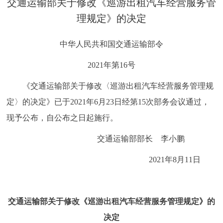
交通运输部关于修改《巡游出租汽车经营服务管
决策公开
专题公开
理规定》的决定
政务服务
中华人民共和国交通运输部令
个人服务
法人服务
部门服务
2021年第16号
《交通运输部关于修改〈巡游出租汽车经营服务管理规
便民服务
利企服务
投资项目
定〉的决定》已于2021年6月23日经第15次部务会议通过，
现予公布，自公布之日起施行。
中介服务
阳光政务
交通运输部部长 李小鹏
政民互动
2021年8月11日
12345网上接诉即办
我要咨询
我要建议
交通运输部关于修改《巡游出租汽车经营服务管理规定》的
参与调查
在线访谈
图说互动
决定