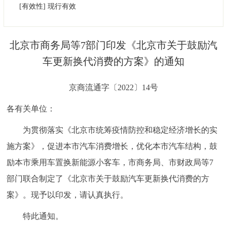
[有效性]
现行有效
决策公开
专题公开
政务服务
​北京市商务局等7部门印发《北京市关于鼓励汽
车更新换代消费的方案》的通知
个人服务
法人服务
部门服务
京商流通字〔2022〕14号
便民服务
利企服务
投资项目
各有关单位：
中介服务
阳光政务
为贯彻落实《北京市统筹疫情防控和稳定经济增长的实
施方案》，促进本市汽车消费增长，优化本市汽车结构，鼓
政民互动
励本市乘用车置换新能源小客车，市商务局、市财政局等7
12345网上接诉即办
我要咨询
我要建议
部门联合制定了《北京市关于鼓励汽车更新换代消费的方
案》。现予以印发，请认真执行。
参与调查
在线访谈
图说互动
特此通知。