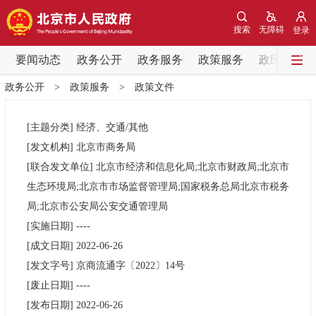
网站地图
搜索
无障碍
登录
要闻动态
要闻动态
政务公开
政务服务
政策服务
政民互动
政务公开
>
政策服务
>
政策文件
党中央精神
国务院信息
中央部委动态
[主题分类]
经济、交通/其他
北京要闻
会议信息
部门动态
[发文机构]
北京市商务局
[联合发文单位]
北京市经济和信息化局;北京市财政局;北京市
各区热点
生态环境局;北京市市场监督管理局;国家税务总局北京市税务
局;北京市公安局公安交通管理局
政务公开
[实施日期]
----
[成文日期]
2022-06-26
市领导
机构职能
政策服务
[发文字号]
京商流通字
〔2022〕
14号
[废止日期]
----
政策兑现
政策解读
回应关切
[发布日期]
2022-06-26