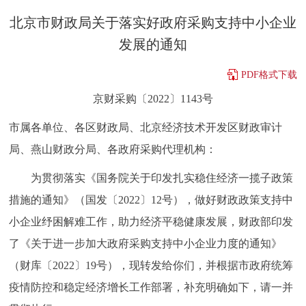
决策公开
专题公开
北京市财政局关于落实好政府采购支持中小企业
发展的通知
政务服务
PDF格式下载
个人服务
法人服务
部门服务
京财采购〔2022〕1143号
市属各单位、各区财政局、北京经济技术开发区财政审计
便民服务
利企服务
投资项目
局、燕山财政分局、各政府采购代理机构：
中介服务
阳光政务
为贯彻落实《国务院关于印发扎实稳住经济一揽子政策
措施的通知》（国发〔2022〕12号），做好财政政策支持中
政民互动
小企业纾困解难工作，助力经济平稳健康发展，财政部印发
12345网上接诉即办
我要咨询
我要建议
了《关于进一步加大政府采购支持中小企业力度的通知》
（财库〔2022〕19号），现转发给你们，并根据市政府统筹
参与调查
在线访谈
图说互动
疫情防控和稳定经济增长工作部署，补充明确如下，请一并