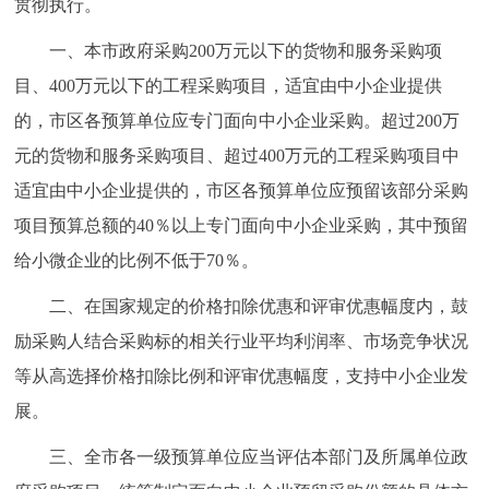
贯彻执行。
走进北京
一、本市政府采购200万元以下的货物和服务采购项
北京概况
十六区概览
人文北京
目、400万元以下的工程采购项目，适宜由中小企业提供
的，市区各预算单位应专门面向中小企业采购。超过200万
绿色北京
图说北京
视频北京
元的货物和服务采购项目、超过400万元的工程采购项目中
多语种
适宜由中小企业提供的，市区各预算单位应预留该部分采购
项目预算总额的40％以上专门面向中小企业采购，其中预留
ENGLISH
한국어
日本語
给小微企业的比例不低于70％。
二、在国家规定的价格扣除优惠和评审优惠幅度内，鼓
DEUTSCH
FRANÇAIS
РУССКИЙ ЯЗЫК
励采购人结合采购标的相关行业平均利润率、市场竞争状况
ESPAÑOL
العربية
PORTUGUÊS
等从高选择价格扣除比例和评审优惠幅度，支持中小企业发
展。
ITALIANO
三、全市各一级预算单位应当评估本部门及所属单位政