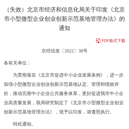
决策公开
专题公开
（失效）北京市经济和信息化局关于印发《北京
市小型微型企业创业创新示范基地管理办法》的
政务服务
通知
个人服务
法人服务
部门服务
PDF格式下载
京经信发〔2022〕38号
便民服务
利企服务
投资项目
各有关单位：
中介服务
阳光政务
为贯彻落实《北京市促进中小企业发展条例》，进一步
加强小型微型企业创业创新示范基地认定、管理和绩效评
政民互动
价，推动完善中小企业公共服务体系，更好促进我市中小企
12345网上接诉即办
我要咨询
我要建议
业高质量发展，我局研究制定了《北京市小型微型企业创业
创新示范基地管理办法》，现予以印发，请遵照执行。
参与调查
在线访谈
图说互动
特此通知。