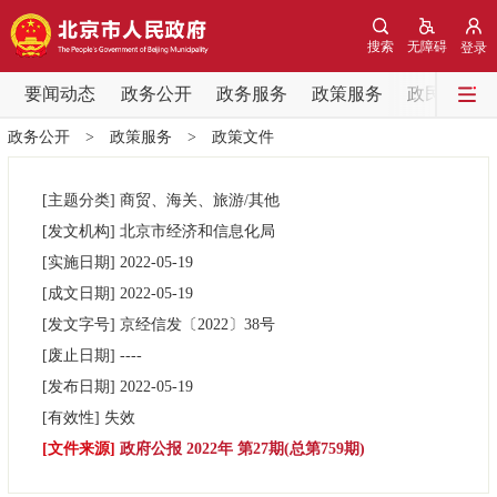
网站地图
搜索
无障碍
登录
要闻动态
要闻动态
政务公开
政务服务
政策服务
政民互动
政务公开
>
政策服务
>
政策文件
党中央精神
国务院信息
中央部委动态
[主题分类]
商贸、海关、旅游/其他
北京要闻
会议信息
部门动态
[发文机构]
北京市经济和信息化局
[实施日期]
2022-05-19
各区热点
[成文日期]
2022-05-19
[发文字号]
京经信发
〔2022〕
38号
政务公开
[废止日期]
----
[发布日期]
2022-05-19
市领导
机构职能
政策服务
[有效性]
失效
[文件来源]
政府公报 2022年 第27期(总第759期)
政策兑现
政策解读
回应关切