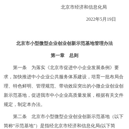
走进北京
北京市经济和信息化局
北京概况
十六区概览
人文北京
2022年5月19日
绿色北京
图说北京
视频北京
北京市小型微型企业创业创新示范基地管理办法
多语种
第一章 总则
ENGLISH
한국어
日本語
第一条 为落实《北京市促进中小企业发展条例》要
求，加快推进中小企业公共服务体系建设，培育一批布局合
DEUTSCH
FRANÇAIS
РУССКИЙ ЯЗЫК
理、特色鲜明、管理规范、带动效应突出的小微企业创业创
新示范基地，促进我市中小企业高质量发展，根据有关文件
ESPAÑOL
العربية
PORTUGUÊS
规定，制定本办法。
ITALIANO
第二条 北京市小型微型企业创业创新示范基地（以下
简称“示范基地”）是指经北京市经济和信息化局(以下简