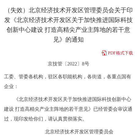
决策公开
专题公开
（失效）北京经济技术开发区管理委员会关于印
发《北京经济技术开发区关于加快推进国际科技
政务服务
创新中心建设 打造高精尖产业主阵地的若干意
见》的通知
个人服务
法人服务
部门服务
PDF格式下载
便民服务
利企服务
投资项目
京技管〔2022〕8号
中介服务
阳光政务
工委、管委各机构，驻区各职能机构，各街道，各重点国有
企业：
政民互动
《北京经济技术开发区关于加快推进国际科技创新中心
12345网上接诉即办
我要咨询
我要建议
建设 打造高精尖产业主阵地的若干意见》已经管委会审议通
过，现印发给你们，请认真贯彻落实。
参与调查
在线访谈
图说互动
北京经济技术开发区管理委员会