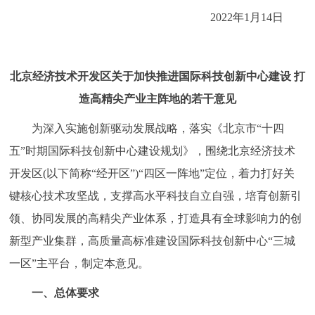
走进北京
2022年1月14日
北京概况
十六区概览
人文北京
北京经济技术开发区关于加快推进国际科技创新中心建设 打
绿色北京
图说北京
视频北京
造高精尖产业主阵地的若干意见
多语种
为深入实施创新驱动发展战略，落实《北京市“十四
五”时期国际科技创新中心建设规划》，围绕北京经济技术
ENGLISH
한국어
日本語
开发区(以下简称“经开区”)“四区一阵地”定位，着力打好关
键核心技术攻坚战，支撑高水平科技自立自强，培育创新引
DEUTSCH
FRANÇAIS
РУССКИЙ ЯЗЫК
领、协同发展的高精尖产业体系，打造具有全球影响力的创
ESPAÑOL
العربية
PORTUGUÊS
新型产业集群，高质量高标准建设国际科技创新中心“三城
一区”主平台，制定本意见。
ITALIANO
一、总体要求