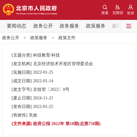
网站地图
搜索
无障碍
登录
要闻动态
要闻动态
政务公开
政务服务
政策服务
政民互动
政务公开
>
政策服务
>
政策文件
党中央精神
国务院信息
中央部委动态
[主题分类]
科技教育/科技
北京要闻
会议信息
部门动态
[发文机构]
北京经济技术开发区管理委员会
[实施日期]
2022-01-25
各区热点
[成文日期]
2022-01-14
[发文字号]
京技管
〔2022〕
8号
政务公开
[废止日期]
2024-11-21
[发布日期]
2022-01-25
市领导
机构职能
政策服务
[有效性]
失效
[文件来源]
政府公报 2022年 第18期(总第750期)
政策兑现
政策解读
回应关切