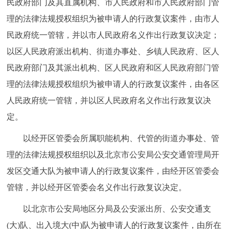
民政府部门及其直属机构、市人民政府和市人民政府部门管
走进北京
理的法律法规授权组织为被申请人的行政复议案件，由市人
北京概况
十六区概览
人文北京
民政府统一管辖，并以市人民政府名义作出行政复议决定；
以区人民政府派出机构、街道办事处、乡镇人民政府、区人
绿色北京
图说北京
视频北京
民政府部门及其派出机构、区人民政府和区人民政府部门管
理的法律法规授权组织为被申请人的行政复议案件，由各区
多语种
人民政府统一管辖，并以区人民政府名义作出行政复议决
ENGLISH
한국어
日本語
定。
以经开区管委会所属职能机构、代管的街道办事处、管
DEUTSCH
FRANÇAIS
РУССКИЙ ЯЗЫК
理的法律法规授权组织以及北京市公安局公安交通管理局开
发区交通大队为被申请人的行政复议案件，由经开区管委会
ESPAÑOL
العربية
PORTUGUÊS
管辖，并以经开区管委会名义作出行政复议决定。
ITALIANO
以北京市公安局地区分局及公安派出所、公安交通支
(大)队、出入境大(中)队为被申请人的行政复议案件，由所在