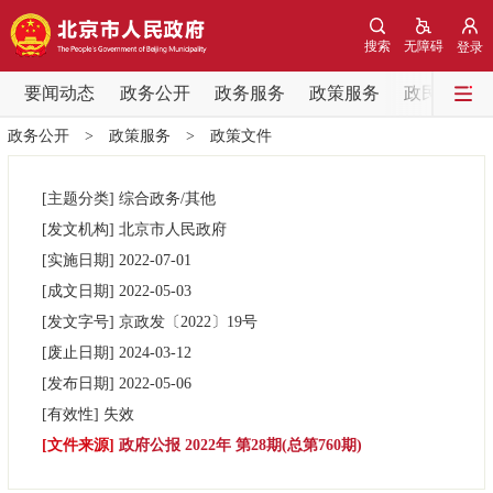
网站地图
搜索
无障碍
登录
要闻动态
要闻动态
政务公开
政务服务
政策服务
政民互动
政务公开
>
政策服务
>
政策文件
党中央精神
国务院信息
中央部委动态
[主题分类]
综合政务/其他
北京要闻
会议信息
部门动态
[发文机构]
北京市人民政府
[实施日期]
2022-07-01
各区热点
[成文日期]
2022-05-03
[发文字号]
京政发
〔2022〕
19号
政务公开
[废止日期]
2024-03-12
[发布日期]
2022-05-06
市领导
机构职能
政策服务
[有效性]
失效
[文件来源]
政府公报 2022年 第28期(总第760期)
政策兑现
政策解读
回应关切