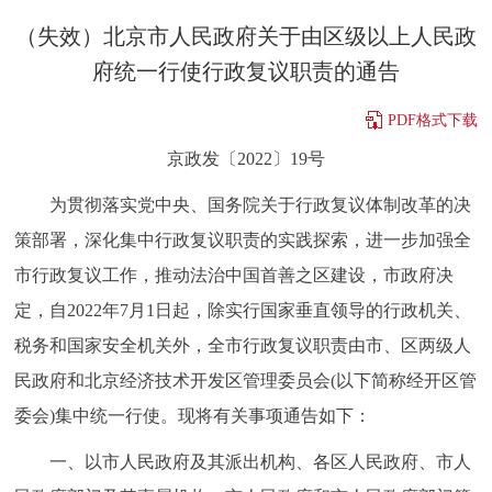
决策公开
专题公开
（失效）北京市人民政府关于由区级以上人民政
府统一行使行政复议职责的通告
政务服务
PDF格式下载
个人服务
法人服务
部门服务
京政发〔2022〕19号
为贯彻落实党中央、国务院关于行政复议体制改革的决
便民服务
利企服务
投资项目
策部署，深化集中行政复议职责的实践探索，进一步加强全
中介服务
阳光政务
市行政复议工作，推动法治中国首善之区建设，市政府决
定，自2022年7月1日起，除实行国家垂直领导的行政机关、
政民互动
税务和国家安全机关外，全市行政复议职责由市、区两级人
民政府和北京经济技术开发区管理委员会(以下简称经开区管
12345网上接诉即办
我要咨询
我要建议
委会)集中统一行使。现将有关事项通告如下：
参与调查
在线访谈
图说互动
一、以市人民政府及其派出机构、各区人民政府、市人