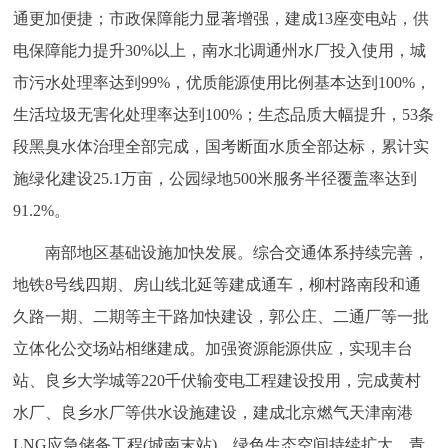
通更加便捷；市政保障能力显著增强，建成13座变电站，供
电保障能力提升30%以上，南水北调通州水厂投入使用，城
市污水处理率达到99%，优质能源使用比例基本达到100%，
生活垃圾无害化处理率达到100%；生态品质大幅提升，53条
段黑臭水体治理全部完成，国考断面水质全部达标，累计实
施绿化建设25.1万亩，公园绿地500米服务半径覆盖率达到
91.2%。
南部地区基础设施加快发展。综合交通体系持续完善，
地铁8号线四期、房山线北延等建成通车，柳村路南段和通
久路一期、二期等主干路加快建设，郭公庄、二通厂等一批
立体化公交场站相继建成。加强资源能源供应，实现丰台
站、良乡大学城等220千伏输变电工程建设投用，完成黄村
水厂、良乡水厂等供水设施建设，建成北京燃气天津南港
LNG应急储备工程(城南末站)。绿色生态空间持续扩大，青