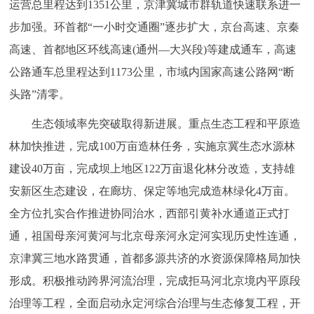
运营总里程达到1351公里，京津冀城市群轨道快速联系进一
步加强。环首都“一小时交通圈”逐步扩大，京台高速、京秦
高速、首都地区环线高速(通州—大兴段)等建成通车，高速
公路通车总里程达到1173公里，市域内国家高速公路网“断
头路”清零。
生态领域率先突破取得新进展。重点生态工程和平原造
林加快推进，完成100万亩造林任务，实施京冀生态水源林
建设40万亩，完成坝上地区122万亩退化林分改造，支持雄
安新区生态建设，在廊坊、保定等地完成造林绿化4万亩。
全方位扎实合作推进协同治水，西部引黄补水通道正式打
通，祖国母亲河黄河与北京母亲河永定河实现历史性连通，
京津冀三地水路贯通，首都多源共济的水资源保障格局加快
形成。积极推动跨界河流治理，完成拒马河北京境内平原段
治理等工程，全面启动永定河综合治理与生态修复工程，开