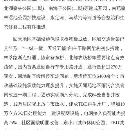
龙湖森林公园(二期)、南海子公园(二期)等建成开园，南苑森
林湿地公园加快建设，永定河、马草河等河道综合整治和生
态修复工程有序推进。
回天地区基础设施保障取得积极成效。区域交通骨架已
具雏形，“一纵一横、五通五畅”的主干路网架构初步搭建，
林萃路断点打通，陈家营东桥、北郊农场桥等重要堵点有效
疏解，国内首条通勤自行车专用路开通，通行量超过270万
辆次，因地制宜缓解停车难问题，新增停车位6400余个；市
政基础设施承载能力逐步提升，实施天通苑地区雨污合流管
网改造一期工程，逐步实现雨污分流，完成64处自备井改
造，12万居民喝上放心市政水，建成TBD再生水厂，增加10
万立方米/日处理能力，建设配网设施，电网接入负荷能力提
高25%；社区面貌明显改善，东小口城市休闲公园、TBD城