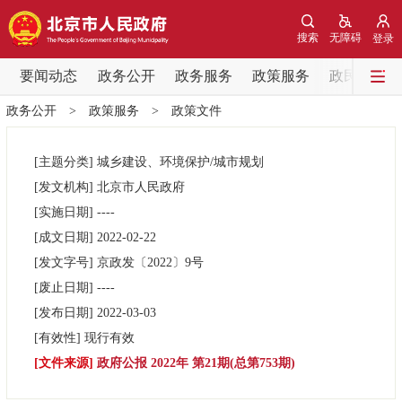
网站地图
搜索
无障碍
登录
要闻动态
要闻动态
政务公开
政务服务
政策服务
政民互动
政务公开
>
政策服务
>
政策文件
党中央精神
国务院信息
中央部委动态
[主题分类]
城乡建设、环境保护/城市规划
北京要闻
会议信息
部门动态
[发文机构]
北京市人民政府
[实施日期]
----
各区热点
[成文日期]
2022-02-22
[发文字号]
京政发
〔2022〕
9号
政务公开
[废止日期]
----
[发布日期]
2022-03-03
市领导
机构职能
政策服务
[有效性]
现行有效
[文件来源]
政府公报 2022年 第21期(总第753期)
政策兑现
政策解读
回应关切