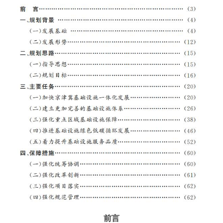
走进北京
北京概况
十六区概览
人文北京
绿色北京
图说北京
视频北京
多语种
ENGLISH
한국어
日本語
DEUTSCH
FRANÇAIS
РУССКИЙ ЯЗЫК
ESPAÑOL
العربية
PORTUGUÊS
ITALIANO
前言