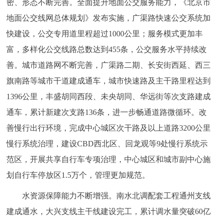
密、形态不断完善。全面提升地面公交服务能力，《北京市
地面公交线网总体规划》发布实施，广渠路快速公交系统加
快建设，公交专用道里程超过1000公里；服务模式更加丰
富，多样化公交线路总数达到455条，公交服务水平持续改
善。城市道路网不断完善，广渠路二期、长安街西延、西三
旗南路等城市干道建成通车，城市快速路及主干路里程达到
1396公里，丰盛胡同西段、未央胡同、华远街等次支路建成
通车，累计新建次支路136条，进一步畅通道路微循环。改
善慢行出行环境，完成中心城区次干路及以上道路3200公里
慢行系统治理，建设CBD西北区、回龙观等9处慢行系统示
范区，开展共享自行车专项治理，中心城区和城市副中心施
划自行车停放区1.5万个，管理更加规范。
水资源保障能力不断增强。南水北调配套工程通州支线
建成通水，大兴支线主干线建设完工，累计调水量突破60亿