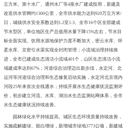
立方米。第十水厂、通州水厂等4座水厂建成投用，新建及
改造供水管网约1300公里，全市供水能力达到920万立方米/
日，城镇供水安全系数达到1.2至1.3。全市16个区全部建成
节水型区，单位地区生产总值用水量下降15%左右，节水目
标全面实现。饮用水源地保护力度不断加大，密云水库、怀
柔水库、京密引水渠实现全封闭管理；小流域治理持续推
进，全市已建成生态清洁小流域401个，山区生态清洁小流
域建成率达到67%；河道综合治理迈出新步伐，永定河、北
运河等河道综合治理和生态修复启动实施，永定河北京境内
河段25年来首次全线通水；持续开展水生态健康状况监测评
价，初步建立河流、水库、湖泊水生态监测站网体系，全市
水生态健康状况持续改善。
园林绿化水平持续提高。城区生态环境质量持续改善，
实施疏解建绿、留白增绿，新增城市绿地3773公顷，新建城