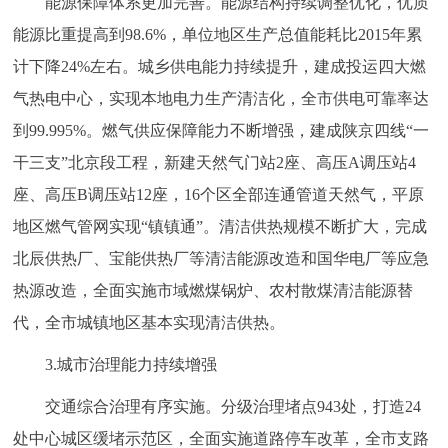
能源保障体系更加完善。能源结构持续调整优化，优质
能源比重提高到98.6%，单位地区生产总值能耗比2015年累
计下降24%左右。城乡供电能力持续提升，建成投运四大燃
气热电中心，实现本地电力生产清洁化，全市供电可靠率达
到99.995%。燃气供应保障能力不断增强，建成陕京四线“一
干三支”北京段工程，新建天然气门站2座、高压A调压站4
座、高压B调压站12座，16个区全部连通管道天然气，平原
地区燃气管网实现“镇镇通”。清洁供热规模不断扩大，完成
北辰供热厂、宝能供热厂等清洁能源改造和国华电厂等应急
热源改造，全面实施市域燃煤锅炉、农村散煤清洁能源替
代，全市城镇地区基本实现清洁供热。
3.城市治理能力持续增强
交通综合治理有序实施。分级治理堵点943处，打造24
处中心城区缓堵示范区，全面实施道路停车改革，全市支路