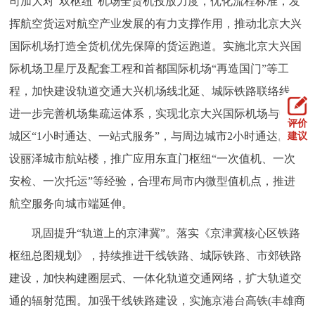
司加大对“双枢纽”机场全货机投放力度，优化流程标准，发
挥航空货运对航空产业发展的有力支撑作用，推动北京大兴
国际机场打造全货机优先保障的货运跑道。实施北京大兴国
际机场卫星厅及配套工程和首都国际机场“再造国门”等工
程，加快建设轨道交通大兴机场线北延、城际铁路联络线，
进一步完善机场集疏运体系，实现北京大兴国际机场与中心
评价
城区“1小时通达、一站式服务”，与周边城市2小时通达。建
建议
设丽泽城市航站楼，推广应用东直门枢纽“一次值机、一次
安检、一次托运”等经验，合理布局市内微型值机点，推进
航空服务向城市端延伸。
巩固提升“轨道上的京津冀”。落实《京津冀核心区铁路
枢纽总图规划》，持续推进干线铁路、城际铁路、市郊铁路
建设，加快构建圈层式、一体化轨道交通网络，扩大轨道交
通的辐射范围。加强干线铁路建设，实施京港台高铁(丰雄商