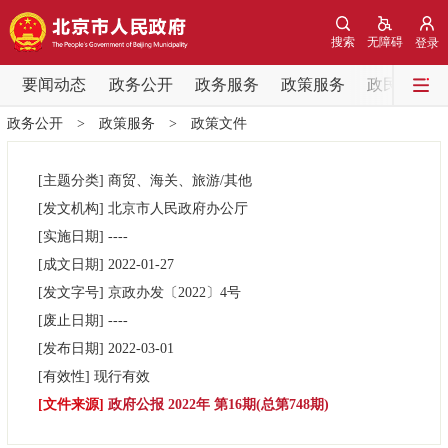
网站地图
搜索
无障碍
登录
要闻动态
要闻动态
政务公开
政务服务
政策服务
政民互动
政务公开
>
政策服务
>
政策文件
党中央精神
国务院信息
中央部委动态
[主题分类]
商贸、海关、旅游/其他
北京要闻
会议信息
部门动态
[发文机构]
北京市人民政府办公厅
[实施日期]
----
各区热点
[成文日期]
2022-01-27
[发文字号]
京政办发
〔2022〕
4号
政务公开
[废止日期]
----
[发布日期]
2022-03-01
市领导
机构职能
政策服务
[有效性]
现行有效
[文件来源]
政府公报 2022年 第16期(总第748期)
政策兑现
政策解读
回应关切