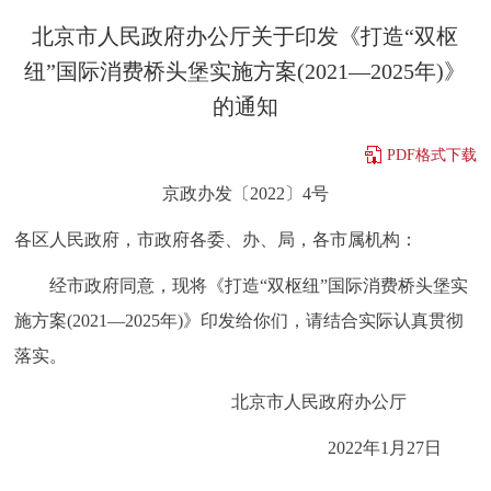
决策公开
专题公开
北京市人民政府办公厅关于印发《打造“双枢
纽”国际消费桥头堡实施方案(2021—2025年)》
政务服务
的通知
个人服务
法人服务
部门服务
PDF格式下载
京政办发〔2022〕4号
便民服务
利企服务
投资项目
各区人民政府，市政府各委、办、局，各市属机构：
中介服务
阳光政务
经市政府同意，现将《打造“双枢纽”国际消费桥头堡实
施方案(2021—2025年)》印发给你们，请结合实际认真贯彻
政民互动
落实。
12345网上接诉即办
我要咨询
我要建议
北京市人民政府办公厅
参与调查
在线访谈
图说互动
2022年1月27日