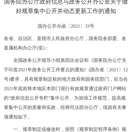
国务院办公厅政府信息与政务公开办公室关于做
决策公开
专题公开
好规章集中公开并动态更新工作的通知
政务服务
国办公开办函〔2021〕33号
个人服务
法人服务
部门服务
各省、自治区、直辖市人民政府办公厅，国务院各部委、各
直属机构办公厅(室)：
便民服务
利企服务
投资项目
全国政务公开领导小组第四次会议和《国务院办公厅关
于印发2021年政务公开工作要点的通知》(国办发〔2021〕12
中介服务
阳光政务
号)要求，具有规章制定权的地方政府和国务院部门，应当在
政民互动
2021年底前将本地区本部门现行有效规章通过政府门户网站
的“政府信息公开专栏”集中公开。为加强工作规范，提高规
12345网上接诉即办
我要咨询
我要建议
章集中公开的质量和实效，经商司法部办公厅，现就有关事
项通知如下。
参与调查
在线访谈
图说互动
一、规章制定或修改时，按照《规章制定程序条例》规