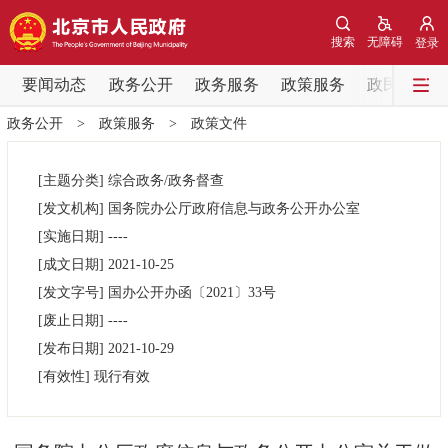
网站地图
搜索
无障碍
登录
要闻动态
要闻动态
政务公开
政务服务
政策服务
政民互动
政务公开
>
政策服务
>
政策文件
党中央精神
国务院信息
中央部委动态
[主题分类]
综合政务/政务督查
北京要闻
会议信息
部门动态
[发文机构]
国务院办公厅政府信息与政务公开办公室
[实施日期]
----
各区热点
[成文日期]
2021-10-25
[发文字号]
国办公开办函
〔2021〕
33号
政务公开
[废止日期]
----
[发布日期]
2021-10-29
市领导
机构职能
政策服务
[有效性]
现行有效
政策兑现
政策解读
回应关切