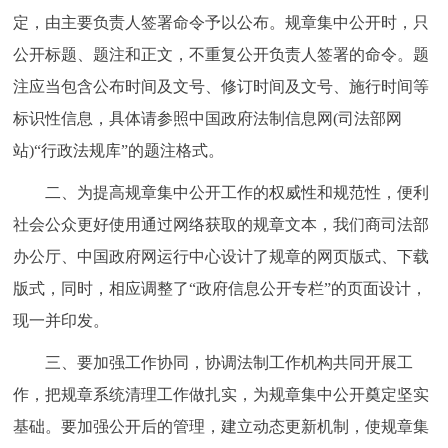
走进北京
定，由主要负责人签署命令予以公布。规章集中公开时，只
公开标题、题注和正文，不重复公开负责人签署的命令。题
北京概况
十六区概览
人文北京
注应当包含公布时间及文号、修订时间及文号、施行时间等
标识性信息，具体请参照中国政府法制信息网(司法部网
绿色北京
图说北京
视频北京
站)“行政法规库”的题注格式。
多语种
二、为提高规章集中公开工作的权威性和规范性，便利
ENGLISH
한국어
日本語
社会公众更好使用通过网络获取的规章文本，我们商司法部
办公厅、中国政府网运行中心设计了规章的网页版式、下载
DEUTSCH
FRANÇAIS
РУССКИЙ ЯЗЫК
版式，同时，相应调整了“政府信息公开专栏”的页面设计，
现一并印发。
ESPAÑOL
العربية
PORTUGUÊS
三、要加强工作协同，协调法制工作机构共同开展工
作，把规章系统清理工作做扎实，为规章集中公开奠定坚实
ITALIANO
基础。要加强公开后的管理，建立动态更新机制，使规章集