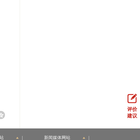
局
9日
评价
建议
站
|
新闻媒体网站
|