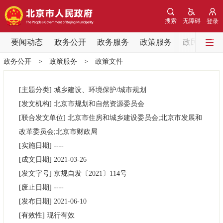
网站地图
搜索
无障碍
登录
要闻动态
要闻动态
政务公开
政务服务
政策服务
政民互动
政务公开
>
政策服务
>
政策文件
党中央精神
国务院信息
中央部委动态
[主题分类]
城乡建设、环境保护/城市规划
北京要闻
会议信息
部门动态
[发文机构]
北京市规划和自然资源委员会
[联合发文单位]
北京市住房和城乡建设委员会;北京市发展和
各区热点
改革委员会;北京市财政局
[实施日期]
----
政务公开
[成文日期]
2021-03-26
[发文字号]
京规自发
〔2021〕
114号
市领导
机构职能
政策服务
[废止日期]
----
[发布日期]
2021-06-10
政策兑现
政策解读
回应关切
[有效性]
现行有效