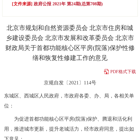
[文件来源]
政府公报 2021年 第24期(总第708期)
决策公开
专题公开
政务服务
北京市规划和自然资源委员会 北京市住房和城
乡建设委员会 北京市发展和改革委员会 北京市
个人服务
法人服务
部门服务
财政局关于首都功能核心区平房(院落)保护性修
缮和恢复性修建工作的意见
便民服务
利企服务
投资项目
PDF格式下载
中介服务
阳光政务
京规自发〔2021〕114号
政民互动
东城区、西城区人民政府，市政府各委、办、局，各相关单
位：
12345网上接诉即办
我要咨询
我要建议
为促进首都功能核心区平房(院落)保护、腾退和活化利
参与调查
在线访谈
图说互动
用，推进城市更新，提升老城活力，经市政府同意，提出如
下意见：