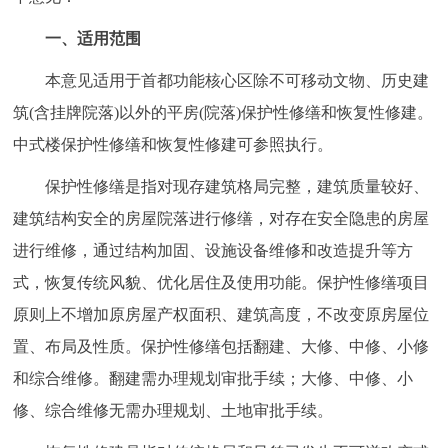
走进北京
一、适用范围
北京概况
十六区概览
人文北京
本意见适用于首都功能核心区除不可移动文物、历史建
筑(含挂牌院落)以外的平房(院落)保护性修缮和恢复性修建。
绿色北京
图说北京
视频北京
中式楼保护性修缮和恢复性修建可参照执行。
多语种
保护性修缮是指对现存建筑格局完整，建筑质量较好、
建筑结构安全的房屋院落进行修缮，对存在安全隐患的房屋
ENGLISH
한국어
日本語
进行维修，通过结构加固、设施设备维修和改造提升等方
DEUTSCH
FRANÇAIS
РУССКИЙ ЯЗЫК
式，恢复传统风貌、优化居住及使用功能。保护性修缮项目
原则上不增加原房屋产权面积、建筑高度，不改变原房屋位
ESPAÑOL
العربية
PORTUGUÊS
置、布局及性质。保护性修缮包括翻建、大修、中修、小修
和综合维修。翻建需办理规划审批手续；大修、中修、小
ITALIANO
修、综合维修无需办理规划、土地审批手续。