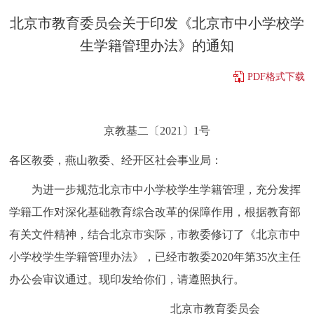
决策公开
专题公开
北京市教育委员会关于印发《北京市中小学校学
生学籍管理办法》的通知
政务服务
PDF格式下载
个人服务
法人服务
部门服务
京教基二〔2021〕1号
便民服务
利企服务
投资项目
各区教委，燕山教委、经开区社会事业局：
中介服务
阳光政务
为进一步规范北京市中小学校学生学籍管理，充分发挥
政民互动
学籍工作对深化基础教育综合改革的保障作用，根据教育部
有关文件精神，结合北京市实际，市教委修订了《北京市中
12345网上接诉即办
我要咨询
我要建议
小学校学生学籍管理办法》，已经市教委2020年第35次主任
办公会审议通过。现印发给你们，请遵照执行。
参与调查
在线访谈
图说互动
北京市教育委员会