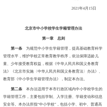
走进北京
2021年4月15日
北京概况
十六区概览
人文北京
北京市中小学校学生学籍管理办法
绿色北京
图说北京
视频北京
第一章 总则
多语种
第一条
为规范中小学生学籍管理，提高基础教育科学
ENGLISH
한국어
日本語
管理水平，维护学校正常教育教学秩序，依法保障适龄儿
童、少年接受教育权益，根据《中华人民共和国义务教育
DEUTSCH
FRANÇAIS
РУССКИЙ ЯЗЫК
法》《北京市实施〈中华人民共和国义务教育法〉办法》、
教育部《中小学生学籍管理办法》，制定本办法。
ESPAÑOL
العربية
PORTUGUÊS
第二条
本办法适用于本市行政区域内中小学校学生的
ITALIANO
学籍管理工作，主要包括学制、入学注册、学籍变动和信息
安全等。本办法所指“中小学校”，包括小学、初中、普通高