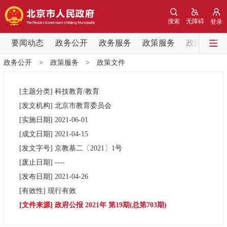
网站地图
搜索
无障碍
登录
要闻动态
要闻动态
政务公开
政务服务
政策服务
政民互动
政务公开
>
政策服务
>
政策文件
党中央精神
国务院信息
中央部委动态
[主题分类]
科技教育/教育
北京要闻
会议信息
部门动态
[发文机构]
北京市教育委员会
[实施日期]
2021-06-01
各区热点
[成文日期]
2021-04-15
[发文字号]
京教基二
〔2021〕
1号
政务公开
[废止日期]
----
[发布日期]
2021-04-26
市领导
机构职能
政策服务
[有效性]
现行有效
[文件来源]
政府公报 2021年 第19期(总第703期)
政策兑现
政策解读
回应关切