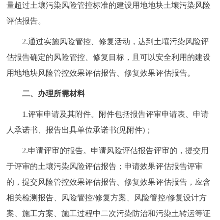
走进北京
量超过土壤污染风险管控标准的建设用地地块土壤污染风险
评估报告。
北京概况
十六区概览
人文北京
2.通过实施风险管控、修复活动，达到土壤污染风险评
估报告确定的风险管控、修复目标，且可以安全利用的建设
绿色北京
图说北京
视频北京
用地地块风险管控效果评估报告、修复效果评估报告。
多语种
二、办理所需材料
ENGLISH
한국어
日本語
1.评审申请及其附件。附件包括报告评审申请表、申请
人承诺书、报告出具单位承诺书(见附件)；
DEUTSCH
FRANÇAIS
РУССКИЙ ЯЗЫК
2.申请评审的报告。申请风险评估报告评审的，提交用
于评审的土壤污染风险评估报告；申请效果评估报告评审
ESPAÑOL
العربية
PORTUGUÊS
的，提交风险管控效果评估报告、修复效果评估报告，应含
ITALIANO
相关检测报告、风险管控/修复方案、风险管控/修复设计方
案、施工方案、施工过程中二次污染防治和污染土转运等证