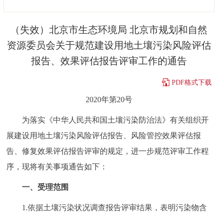
决策公开
专题公开
（失效）北京市生态环境局 北京市规划和自然
政务服务
资源委员会关于规范建设用地土壤污染风险评估
报告、效果评估报告评审工作的通告
个人服务
法人服务
部门服务
PDF格式下载
便民服务
利企服务
投资项目
2020年第20号
为落实《中华人民共和国土壤污染防治法》有关组织开
中介服务
阳光政务
展建设用地土壤污染风险评估报告、风险管控效果评估报
政民互动
告、修复效果评估报告评审的规定，进一步规范评审工作程
序，现将有关事项通告如下：
12345网上接诉即办
我要咨询
我要建议
一、受理范围
参与调查
在线访谈
图说互动
1.依据土壤污染状况调查报告评审结果，表明污染物含