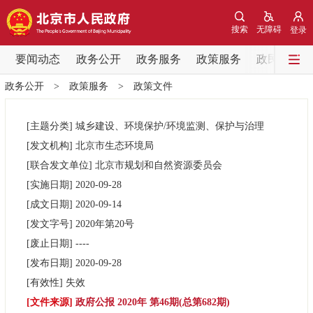
网站地图
搜索
无障碍
登录
要闻动态
要闻动态
政务公开
政务服务
政策服务
政民互动
政务公开
>
政策服务
>
政策文件
党中央精神
国务院信息
中央部委动态
[主题分类]
城乡建设、环境保护/环境监测、保护与治理
北京要闻
会议信息
部门动态
[发文机构]
北京市生态环境局
[联合发文单位]
北京市规划和自然资源委员会
各区热点
[实施日期]
2020-09-28
[成文日期]
2020-09-14
政务公开
[发文字号]
2020年第
20号
[废止日期]
----
市领导
机构职能
政策服务
[发布日期]
2020-09-28
[有效性]
失效
政策兑现
政策解读
回应关切
[文件来源]
政府公报 2020年 第46期(总第682期)