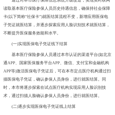
通过对本市医疗保障信息系统升级改造，实现实时联网
走进北京
读取基本医疗保险参保人员历史待遇信息，确保持社会保障
北京概况
十六区概览
人文北京
卡(以下简称“社保卡”)就医结算流程不变，新增应用医保电
子凭证就医结算，并逐步探索应用人脸识别技术就医结算，
绿色北京
图说北京
视频北京
不断提升医保服务效能和水平。
多语种
(一)实现医保电子凭证线下结算
基本医疗保险参保人员通过本市认证的渠道平台(如北京
ENGLISH
한국어
日本語
通APP、国家医保服务平台APP、微信、支付宝和金融机构
APP等)激活医保电子凭证后，可在本市定点医疗机构通过扫
DEUTSCH
FRANÇAIS
РУССКИЙ ЯЗЫК
描医保电子凭证，确认参保人员身份，进行就医结算。同
ESPAÑOL
العربية
PORTUGUÊS
时，本市将逐步探索在试点医疗机构实现应用人脸识别技
术，通过扫描人脸确认参保人员身份，进行就医结算。
ITALIANO
(二)逐步实现医保电子凭证线上结算