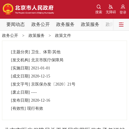
网站地图
搜索
无障碍
登录
要闻动态
要闻动态
政务公开
政务服务
政策服务
政民互动
政务公开
>
政策服务
>
政策文件
党中央精神
国务院信息
中央部委动态
[主题分类]
卫生、体育/其他
北京要闻
会议信息
部门动态
[发文机构]
北京市医疗保障局
[实施日期]
2021-01-01
各区热点
[成文日期]
2020-12-15
[发文字号]
京医保办发
〔2020〕
21号
政务公开
[废止日期]
----
[发布日期]
2020-12-16
市领导
机构职能
政策服务
[有效性]
现行有效
政策兑现
政策解读
回应关切