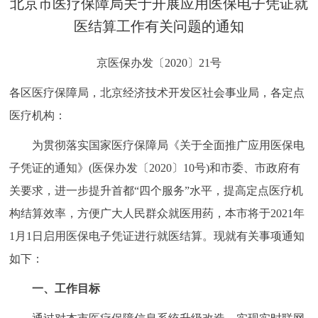
北京市医疗保障局关于开展应用医保电子凭证就
决策公开
专题公开
医结算工作有关问题的通知
政务服务
京医保办发〔2020〕21号
个人服务
法人服务
部门服务
各区医疗保障局，北京经济技术开发区社会事业局，各定点
医疗机构：
便民服务
利企服务
投资项目
为贯彻落实国家医疗保障局《关于全面推广应用医保电
子凭证的通知》(医保办发〔2020〕10号)和市委、市政府有
中介服务
阳光政务
关要求，进一步提升首都“四个服务”水平，提高定点医疗机
政民互动
构结算效率，方便广大人民群众就医用药，本市将于2021年
1月1日启用医保电子凭证进行就医结算。现就有关事项通知
12345网上接诉即办
我要咨询
我要建议
如下：
一、工作目标
参与调查
在线访谈
图说互动