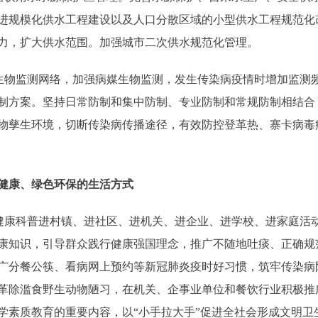
进规模化供水工程建设以及人口分散区域的小型供水工程规范化
力，扩大供水范围。加强城市二次供水规范化管理。
物监测网络，加强病媒生物监测，发生传染病疫情时增加监测
制方案。坚持日常防制和集中防制、专业防制和常规防制相结合
物孳生环境，切断传染病传播途径，有效防控登革热、寨卡病毒
健康、绿色环保的生活方式
康科普进村镇、进社区、进机关、进企业、进学校、进家庭活
康知识，引导群众践行健康强国理念，推广不随地吐痰、正确规
广分餐公筷、看病网上预约等新冠肺炎疫时好习惯，筑牢传染病
革除滥食野生动物陋习，在机关、企事业单位和餐饮行业积极推
学素质教育的重要内容，以“小手拉大手”促进全社会形成文明卫