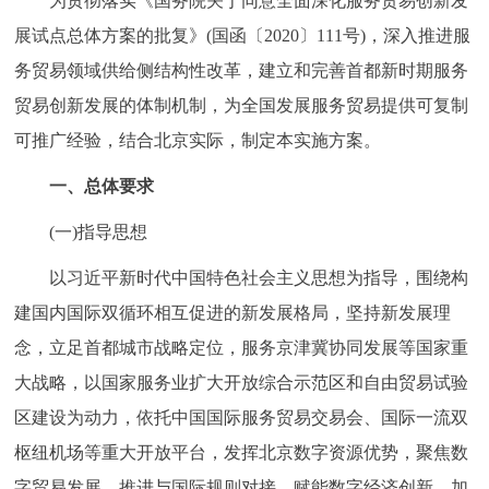
为贯彻落实《国务院关于同意全面深化服务贸易创新发
走进北京
展试点总体方案的批复》(国函〔2020〕111号)，深入推进服
北京概况
十六区概览
人文北京
务贸易领域供给侧结构性改革，建立和完善首都新时期服务
贸易创新发展的体制机制，为全国发展服务贸易提供可复制
绿色北京
图说北京
视频北京
可推广经验，结合北京实际，制定本实施方案。
多语种
一、总体要求
(一)指导思想
ENGLISH
한국어
日本語
以习近平新时代中国特色社会主义思想为指导，围绕构
DEUTSCH
FRANÇAIS
РУССКИЙ ЯЗЫК
建国内国际双循环相互促进的新发展格局，坚持新发展理
念，立足首都城市战略定位，服务京津冀协同发展等国家重
ESPAÑOL
العربية
PORTUGUÊS
大战略，以国家服务业扩大开放综合示范区和自由贸易试验
区建设为动力，依托中国国际服务贸易交易会、国际一流双
ITALIANO
枢纽机场等重大开放平台，发挥北京数字资源优势，聚焦数
字贸易发展，推进与国际规则对接，赋能数字经济创新，加