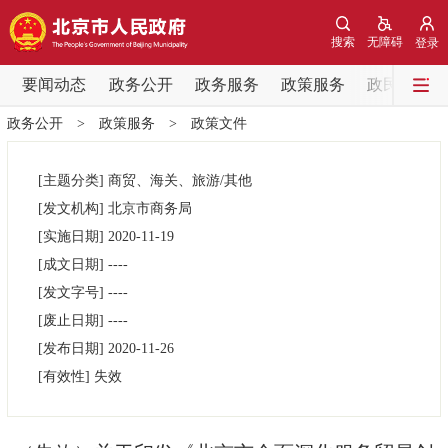
网站地图
搜索
无障碍
登录
要闻动态
要闻动态
政务公开
政务服务
政策服务
政民互动
政务公开
>
政策服务
>
政策文件
党中央精神
国务院信息
中央部委动态
[主题分类]
商贸、海关、旅游/其他
北京要闻
会议信息
部门动态
[发文机构]
北京市商务局
[实施日期]
2020-11-19
各区热点
[成文日期]
----
[发文字号]
----
政务公开
[废止日期]
----
[发布日期]
2020-11-26
市领导
机构职能
政策服务
[有效性]
失效
政策兑现
政策解读
回应关切