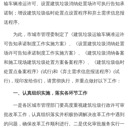
走进北京
输车辆准运许可、设置建筑垃圾消纳处置场许可执行告知承
诺制；增设建筑垃圾临时处置点设置程序和弃土需求信息报
北京概况
十六区概览
人文北京
送程序。
为此，市城市管理委制定了《建筑垃圾运输车辆准运许
绿色北京
图说北京
视频北京
可告知承诺制度工作实施方案》、《设置建筑垃圾消纳处置
多语种
场许可告知承诺制度工作实施方案》、《建筑垃圾消纳备案
和施工现场建筑垃圾处置方案备案程序》、《建筑垃圾临时
ENGLISH
한국어
日本語
处置点备案程序》(试行)和《弃土需求信息报送程序》(试
行)，现印发给你们，请贯彻执行，并重点做好以下工作：
DEUTSCH
FRANÇAIS
РУССКИЙ ЯЗЫК
一、认真组织实施，落实各环节工作
ESPAÑOL
العربية
PORTUGUÊS
一是各区城市管理部门要高度重视建筑垃圾行政许可审
批改革工作，认真组织落实并积极协调解决改革工作中遇到
ITALIANO
的问题，确保改革工作顺利进行。二是优化审批服务实行一