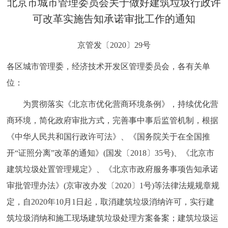
北京市城市管理委员会关于做好建筑垃圾行政许
决策公开
专题公开
可改革实施告知承诺审批工作的通知
政务服务
京管发〔2020〕29号
个人服务
法人服务
部门服务
各区城市管理委，经济技术开发区管理委员会，各有关单
位：
便民服务
利企服务
投资项目
为贯彻落实《北京市优化营商环境条例》，持续优化营
商环境，简化政府审批方式，完善事中事后监管机制，根据
中介服务
阳光政务
《中华人民共和国行政许可法》、《国务院关于在全国推
政民互动
开“证照分离”改革的通知》(国发〔2018〕35号)、《北京市
建筑垃圾处置管理规定》、《北京市政府服务事项告知承诺
12345网上接诉即办
我要咨询
我要建议
审批管理办法》(京审改办发〔2020〕1号)等法律法规规章规
定，自2020年10月1日起，取消建筑垃圾消纳许可，实行建
参与调查
在线访谈
图说互动
筑垃圾消纳和施工现场建筑垃圾处理方案备案；建筑垃圾运