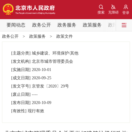
网站地图
搜索
无障碍
登录
要闻动态
要闻动态
政务公开
政务服务
政策服务
政民互动
政务公开
>
政策服务
>
政策文件
党中央精神
国务院信息
中央部委动态
[主题分类]
城乡建设、环境保护/其他
北京要闻
会议信息
部门动态
[发文机构]
北京市城市管理委员会
[实施日期]
2020-10-01
各区热点
[成文日期]
2020-09-25
[发文字号]
京管发
〔2020〕
29号
政务公开
[废止日期]
----
[发布日期]
2020-10-09
市领导
机构职能
政策服务
[有效性]
现行有效
政策兑现
政策解读
回应关切