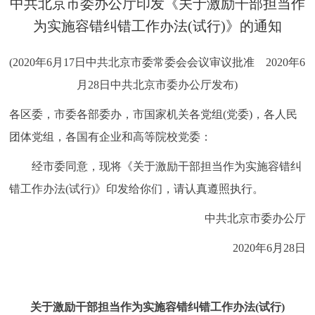
中共北京市委办公厅印发《关于激励干部担当作
决策公开
专题公开
为实施容错纠错工作办法(试行)》的通知
政务服务
(2020年6月17日中共北京市委常委会会议审议批准 2020年6
月28日中共北京市委办公厅发布)
个人服务
法人服务
部门服务
各区委，市委各部委办，市国家机关各党组(党委)，各人民
便民服务
利企服务
投资项目
团体党组，各国有企业和高等院校党委：
经市委同意，现将《关于激励干部担当作为实施容错纠
中介服务
阳光政务
错工作办法(试行)》印发给你们，请认真遵照执行。
政民互动
中共北京市委办公厅
12345网上接诉即办
我要咨询
我要建议
2020年6月28日
参与调查
在线访谈
图说互动
关于激励干部担当作为实施容错纠错工作办法(试行)