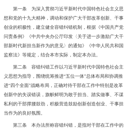
走进北京
第一条 为深入贯彻习近平新时代中国特色社会主义思
北京概况
十六区概览
人文北京
想和党的十九大精神，调动和保护广大干部改革创新、干事
创业的积极性，建立健全容错纠错机制，根据《中国共产党
绿色北京
图说北京
视频北京
问责条例》《中共中央办公厅印发〈关于进一步激励广大干
部新时代新担当新作为的意见〉的通知》《中华人民共和国
多语种
监察法》等规定，结合本市实际，制定本办法。
ENGLISH
한국어
日本語
第二条 容错纠错工作以习近平新时代中国特色社会主
义思想为指导，围绕统筹推进“五位一体”总体布局和协调推
DEUTSCH
FRANÇAIS
РУССКИЙ ЯЗЫК
进“四个全面”战略布局，正确对待干部在工作中特别是改革
创新中的失误错误，旗帜鲜明为敢于担当、踏实做事、不谋
ESPAÑOL
العربية
PORTUGUÊS
私利的干部撑腰鼓劲，积极营造鼓励创新创造创业、干事担
当作为的良好氛围。
ITALIANO
第三条 本办法所称容错纠错，是指对干部在工作中的