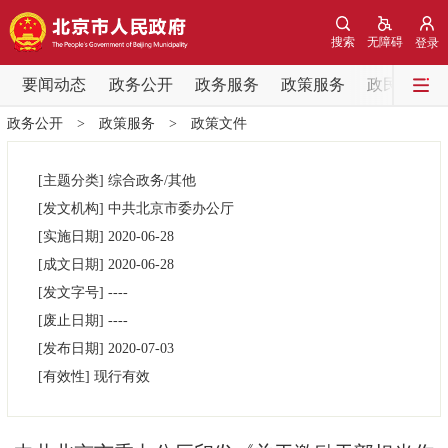
网站地图
搜索
无障碍
登录
要闻动态
要闻动态
政务公开
政务服务
政策服务
政民互动
政务公开
>
政策服务
>
政策文件
党中央精神
国务院信息
中央部委动态
[主题分类]
综合政务/其他
北京要闻
会议信息
部门动态
[发文机构]
中共北京市委办公厅
[实施日期]
2020-06-28
各区热点
[成文日期]
2020-06-28
[发文字号]
----
政务公开
[废止日期]
----
[发布日期]
2020-07-03
市领导
机构职能
政策服务
[有效性]
现行有效
政策兑现
政策解读
回应关切