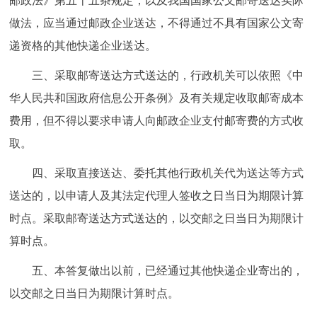
邮政法》第五十五条规定，以及我国国家公文邮寄送达实际
走进北京
做法，应当通过邮政企业送达，不得通过不具有国家公文寄
北京概况
十六区概览
人文北京
递资格的其他快递企业送达。
三、采取邮寄送达方式送达的，行政机关可以依照《中
绿色北京
图说北京
视频北京
华人民共和国政府信息公开条例》及有关规定收取邮寄成本
多语种
费用，但不得以要求申请人向邮政企业支付邮寄费的方式收
取。
ENGLISH
한국어
日本語
四、采取直接送达、委托其他行政机关代为送达等方式
送达的，以申请人及其法定代理人签收之日当日为期限计算
DEUTSCH
FRANÇAIS
РУССКИЙ ЯЗЫК
时点。采取邮寄送达方式送达的，以交邮之日当日为期限计
ESPAÑOL
العربية
PORTUGUÊS
算时点。
五、本答复做出以前，已经通过其他快递企业寄出的，
ITALIANO
以交邮之日当日为期限计算时点。