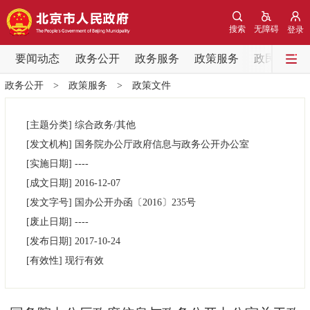
网站地图
搜索
无障碍
登录
要闻动态
要闻动态
政务公开
政务服务
政策服务
政民互动
政务公开
>
政策服务
>
政策文件
党中央精神
国务院信息
中央部委动态
[主题分类]
综合政务/其他
北京要闻
会议信息
部门动态
[发文机构]
国务院办公厅政府信息与政务公开办公室
[实施日期]
----
各区热点
[成文日期]
2016-12-07
[发文字号]
国办公开办函
〔2016〕
235号
政务公开
[废止日期]
----
[发布日期]
2017-10-24
市领导
机构职能
政策服务
[有效性]
现行有效
政策兑现
政策解读
回应关切