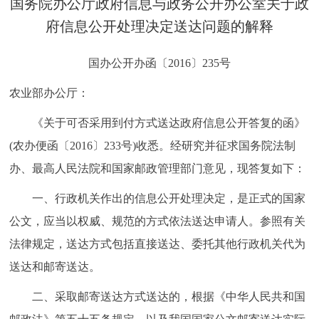
国务院办公厅政府信息与政务公开办公室关于政
决策公开
专题公开
府信息公开处理决定送达问题的解释
政务服务
国办公开办函〔2016〕235号
个人服务
法人服务
部门服务
农业部办公厅：
《关于可否采用到付方式送达政府信息公开答复的函》
便民服务
利企服务
投资项目
(农办便函〔2016〕233号)收悉。经研究并征求国务院法制
办、最高人民法院和国家邮政管理部门意见，现答复如下：
中介服务
阳光政务
一、行政机关作出的信息公开处理决定，是正式的国家
政民互动
公文，应当以权威、规范的方式依法送达申请人。参照有关
法律规定，送达方式包括直接送达、委托其他行政机关代为
12345网上接诉即办
我要咨询
我要建议
送达和邮寄送达。
参与调查
在线访谈
图说互动
二、采取邮寄送达方式送达的，根据《中华人民共和国