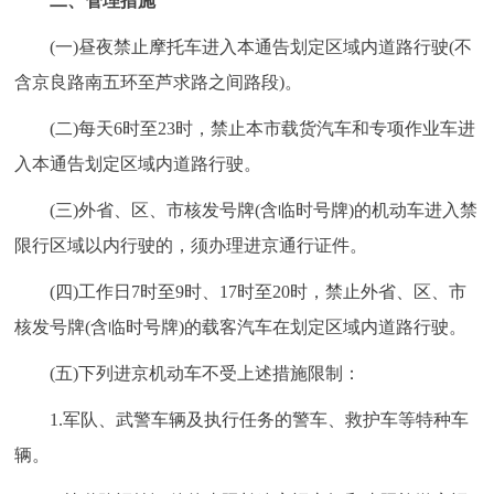
二、管理措施
走进北京
(一)昼夜禁止摩托车进入本通告划定区域内道路行驶(不
北京概况
十六区概览
人文北京
含京良路南五环至芦求路之间路段)。
(二)每天6时至23时，禁止本市载货汽车和专项作业车进
绿色北京
图说北京
视频北京
入本通告划定区域内道路行驶。
多语种
(三)外省、区、市核发号牌(含临时号牌)的机动车进入禁
ENGLISH
한국어
日本語
限行区域以内行驶的，须办理进京通行证件。
(四)工作日7时至9时、17时至20时，禁止外省、区、市
DEUTSCH
FRANÇAIS
РУССКИЙ ЯЗЫК
核发号牌(含临时号牌)的载客汽车在划定区域内道路行驶。
(五)下列进京机动车不受上述措施限制：
ESPAÑOL
العربية
PORTUGUÊS
1.军队、武警车辆及执行任务的警车、救护车等特种车
ITALIANO
辆。