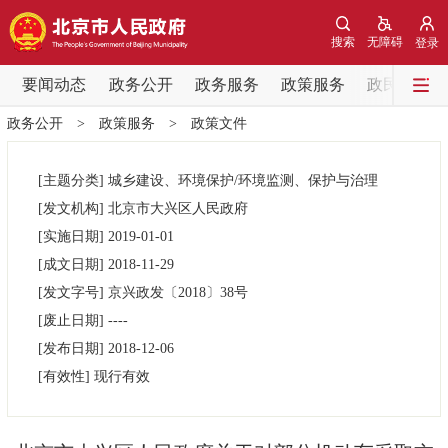
网站地图
搜索
无障碍
登录
要闻动态
要闻动态
政务公开
政务服务
政策服务
政民互动
政务公开
>
政策服务
>
政策文件
党中央精神
国务院信息
中央部委动态
[主题分类]
城乡建设、环境保护/环境监测、保护与治理
北京要闻
会议信息
部门动态
[发文机构]
北京市大兴区人民政府
[实施日期]
2019-01-01
各区热点
[成文日期]
2018-11-29
[发文字号]
京兴政发
〔2018〕
38号
政务公开
[废止日期]
----
[发布日期]
2018-12-06
市领导
机构职能
政策服务
[有效性]
现行有效
政策兑现
政策解读
回应关切