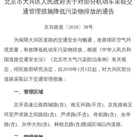
北京市大兴区人民政府关于对部分机动车采取交
决策公开
专题公开
通管理措施降低污染物排放的通告
政务服务
京兴政发〔2018〕38号
个人服务
法人服务
部门服务
为保障大兴区道路的交通安全与畅通，改善辖区空气环
境质量，有效降低机动车污染物排放，根据《中华人民共和
便民服务
利企服务
投资项目
国道路交通安全法》《北京市大气污染防治条例》有关规
定，经区政府研究决定，自2019年1月1日起，对大兴区部分
中介服务
阳光政务
道路采取以下交通管理措施：
政民互动
一、管理区域
京开高速公路西辅路(含)、南五环路(不含)、京良路南五
12345网上接诉即办
我要咨询
我要建议
环至芦求路之间路段(含)、芦求路(不含)、佟前路(含)、永华
路(含)、兴华大街(含)、林校北路(含)围成区域以内道路。
参与调查
在线访谈
图说互动