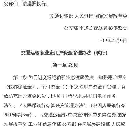
走进北京
发你们，请遵照执行。
交通运输部 人民银行 国家发展改革委
北京概况
十六区概览
人文北京
公安部 市场监管总局 银保监会
绿色北京
图说北京
视频北京
2019年5月9日
多语种
交通运输新业态用户资金管理办法（试行）
ENGLISH
한국어
日本語
第一章 总 则
第一条 为促进交通运输新业态健康发展，加强用户押金
DEUTSCH
FRANÇAIS
РУССКИЙ ЯЗЫК
（也称保证金）、预付资金（以下统称用户资金）管理，有
效防范用户资金风险，根据《中华人民共和国电子商务
ESPAÑOL
العربية
PORTUGUÊS
法》、《人民币银行结算账户管理办法》（中国人民银行令
2003年第5号）、《交通运输部 中央宣传部 中央网信办 国家
ITALIANO
发展改革委 工业和信息化部 公安部 住房城乡建设部 人民银