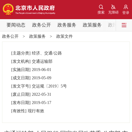
网站地图
搜索
无障碍
登录
要闻动态
要闻动态
政务公开
政务服务
政策服务
政民互动
政务公开
>
政策服务
>
政策文件
党中央精神
国务院信息
中央部委动态
[主题分类]
经济、交通/公路
北京要闻
会议信息
部门动态
[发文机构]
交通运输部
[实施日期]
2019-06-01
各区热点
[成文日期]
2019-05-09
[发文字号]
交运规
〔2019〕
5号
政务公开
[废止日期]
2022-05-31
[发布日期]
2019-05-17
市领导
机构职能
政策服务
[有效性]
现行有效
政策兑现
政策解读
回应关切