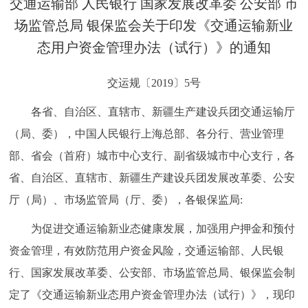
交通运输部 人民银行 国家发展改革委 公安部 市
决策公开
专题公开
场监管总局 银保监会关于印发《交通运输新业
态用户资金管理办法（试行）》的通知
政务服务
交运规〔2019〕5号
个人服务
法人服务
部门服务
各省、自治区、直辖市、新疆生产建设兵团交通运输厅
便民服务
利企服务
投资项目
（局、委），中国人民银行上海总部、各分行、营业管理
部、省会（首府）城市中心支行、副省级城市中心支行，各
中介服务
阳光政务
省、自治区、直辖市、新疆生产建设兵团发展改革委、公安
厅（局）、市场监管局（厅、委），各银保监局:
政民互动
为促进交通运输新业态健康发展，加强用户押金和预付
12345网上接诉即办
我要咨询
我要建议
资金管理，有效防范用户资金风险，交通运输部、人民银
行、国家发展改革委、公安部、市场监管总局、银保监会制
参与调查
在线访谈
图说互动
定了《交通运输新业态用户资金管理办法（试行）》，现印