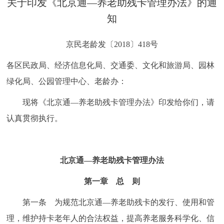
关于印发《北京通—养老助残卡管理办法》的通
决策公开
专题公开
知
政务服务
京民老龄发〔2018〕418号
个人服务
法人服务
部门服务
各区民政局、经济信息化局、交通委、文化和旅游局、园林
绿化局、公园管理中心、老龄办：
便民服务
利企服务
投资项目
现将《北京通—养老助残卡管理办法》印发给你们，请
认真贯彻执行。
中介服务
阳光政务
政民互动
北京通—养老助残卡管理办法
12345网上接诉即办
我要咨询
我要建议
第一章 总 则
第一条 为规范北京通—养老助残卡的发行、使用和管
参与调查
在线访谈
图说互动
理，维护持卡老年人的合法权益，提高养老服务科学化、信