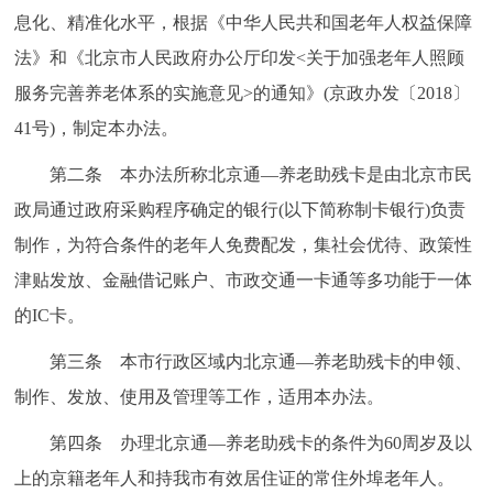
走进北京
息化、精准化水平，根据《中华人民共和国老年人权益保障
法》和《北京市人民政府办公厅印发<关于加强老年人照顾
北京概况
十六区概览
人文北京
服务完善养老体系的实施意见>的通知》(京政办发〔2018〕
41号)，制定本办法。
绿色北京
图说北京
视频北京
第二条 本办法所称北京通—养老助残卡是由北京市民
多语种
政局通过政府采购程序确定的银行(以下简称制卡银行)负责
ENGLISH
한국어
日本語
制作，为符合条件的老年人免费配发，集社会优待、政策性
津贴发放、金融借记账户、市政交通一卡通等多功能于一体
DEUTSCH
FRANÇAIS
РУССКИЙ ЯЗЫК
的IC卡。
第三条 本市行政区域内北京通—养老助残卡的申领、
ESPAÑOL
العربية
PORTUGUÊS
制作、发放、使用及管理等工作，适用本办法。
ITALIANO
第四条 办理北京通—养老助残卡的条件为60周岁及以
上的京籍老年人和持我市有效居住证的常住外埠老年人。