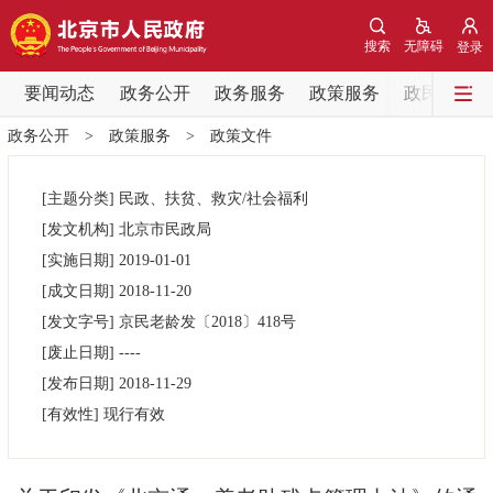
网站地图
搜索
无障碍
登录
要闻动态
要闻动态
政务公开
政务服务
政策服务
政民互动
政务公开
>
政策服务
>
政策文件
党中央精神
国务院信息
中央部委动态
[主题分类]
民政、扶贫、救灾/社会福利
北京要闻
会议信息
部门动态
[发文机构]
北京市民政局
[实施日期]
2019-01-01
各区热点
[成文日期]
2018-11-20
[发文字号]
京民老龄发
〔2018〕
418号
政务公开
[废止日期]
----
[发布日期]
2018-11-29
市领导
机构职能
政策服务
[有效性]
现行有效
政策兑现
政策解读
回应关切