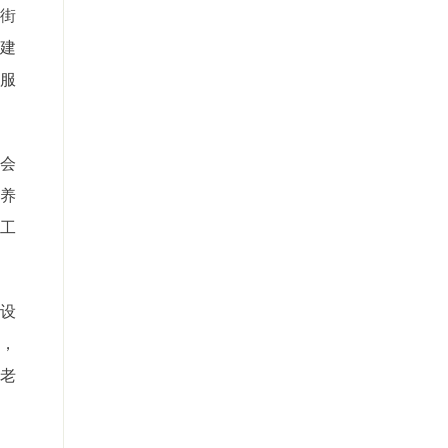
是街
过建
老服
会
养
工
设
，
养老