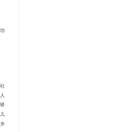
功
社
年人
划驿
儿
(乡