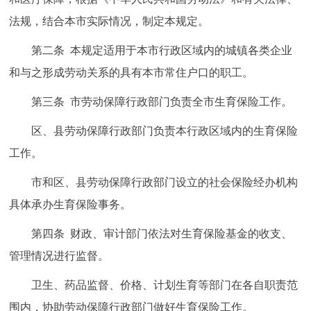
走进北京
法规，结合本市实际情况，制定本规定。
北京概况
十六区概览
人文北京
第二条 本规定适用于本市行政区域内的城镇各类企业
和与之形成劳动关系的具有本市常住户口的职工。
绿色北京
图说北京
视频北京
第三条 市劳动保障行政部门负责全市生育保险工作。
多语种
区、县劳动保障行政部门负责本行政区域内的生育保险
工作。
ENGLISH
한국어
日本語
市和区、县劳动保障行政部门设立的社会保险经办机构
DEUTSCH
FRANÇAIS
РУССКИЙ ЯЗЫК
具体承办生育保险事务。
第四条 财政、审计部门依法对生育保险基金的收支、
ESPAÑOL
العربية
PORTUGUÊS
管理情况进行监督。
ITALIANO
卫生、药品监督、价格、计划生育等部门在各自职责范
围内，协助劳动保障行政部门做好生育保险工作。