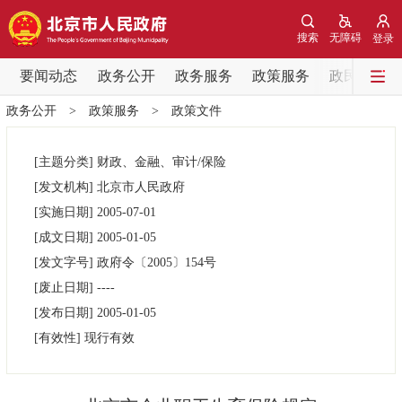
网站地图
搜索
无障碍
登录
要闻动态
要闻动态
政务公开
政务服务
政策服务
政民互动
政务公开
>
政策服务
>
政策文件
党中央精神
国务院信息
中央部委动态
[主题分类]
财政、金融、审计/保险
北京要闻
会议信息
部门动态
[发文机构]
北京市人民政府
[实施日期]
2005-07-01
各区热点
[成文日期]
2005-01-05
[发文字号]
政府令
〔2005〕
154号
政务公开
[废止日期]
----
[发布日期]
2005-01-05
市领导
机构职能
政策服务
[有效性]
现行有效
政策兑现
政策解读
回应关切