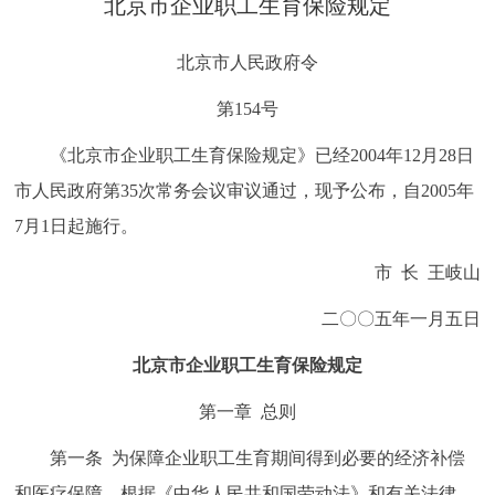
北京市企业职工生育保险规定
决策公开
专题公开
北京市人民政府令
政务服务
第154号
个人服务
法人服务
部门服务
《北京市企业职工生育保险规定》已经2004年12月28日
市人民政府第35次常务会议审议通过，现予公布，自2005年
便民服务
利企服务
投资项目
7月1日起施行。
市 长 王岐山
中介服务
阳光政务
二〇〇五年一月五日
政民互动
北京市企业职工生育保险规定
12345网上接诉即办
我要咨询
我要建议
第一章 总则
参与调查
在线访谈
图说互动
第一条 为保障企业职工生育期间得到必要的经济补偿
和医疗保障，根据《中华人民共和国劳动法》和有关法律、