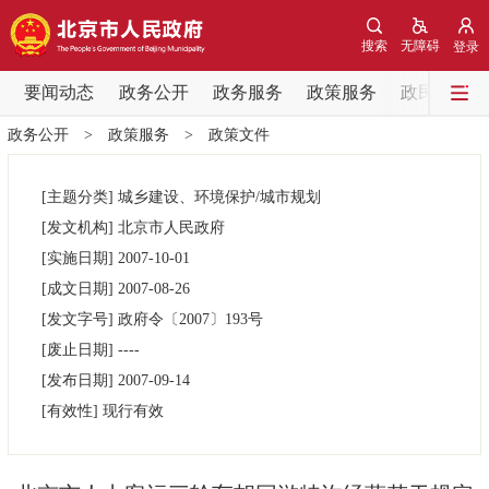
网站地图
搜索
无障碍
登录
要闻动态
要闻动态
政务公开
政务服务
政策服务
政民互动
政务公开
>
政策服务
>
政策文件
党中央精神
国务院信息
中央部委动态
[主题分类]
城乡建设、环境保护/城市规划
北京要闻
会议信息
部门动态
[发文机构]
北京市人民政府
[实施日期]
2007-10-01
各区热点
[成文日期]
2007-08-26
[发文字号]
政府令
〔2007〕
193号
政务公开
[废止日期]
----
[发布日期]
2007-09-14
市领导
机构职能
政策服务
[有效性]
现行有效
政策兑现
政策解读
回应关切