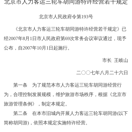
北京市人力客运三轮车胡同游特许经营若干规定
决策公开
专题公开
北京市人民政府令第193号
政务服务
《北京市人力客运三轮车胡同游特许经营若干规定》已
个人服务
法人服务
部门服务
经2007年8月1日市人民政府第69次常务会议审议通过，现予
公布，自2007年10月1日起施行。
便民服务
利企服务
投资项目
市长 王岐山
二〇〇七年八月二十六日
中介服务
阳光政务
第一条 为了规范本市人力客运三轮车胡同游经营行
政民互动
为，合理控制发展规模，维护旅游市场秩序，根据《北京市
12345网上接诉即办
我要咨询
我要建议
旅游管理条例》，制定本规定。
第二条 在本市旧城内开展人力客运三轮车胡同游(以下
参与调查
在线访谈
图说互动
简称胡同游)，依照本规定实施特许经营。