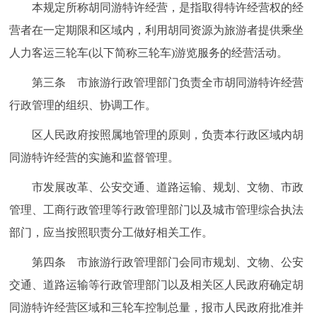
走进北京
本规定所称胡同游特许经营，是指取得特许经营权的经
营者在一定期限和区域内，利用胡同资源为旅游者提供乘坐
北京概况
十六区概览
人文北京
人力客运三轮车(以下简称三轮车)游览服务的经营活动。
第三条 市旅游行政管理部门负责全市胡同游特许经营
绿色北京
图说北京
视频北京
行政管理的组织、协调工作。
多语种
区人民政府按照属地管理的原则，负责本行政区域内胡
ENGLISH
한국어
日本語
同游特许经营的实施和监督管理。
市发展改革、公安交通、道路运输、规划、文物、市政
DEUTSCH
FRANÇAIS
РУССКИЙ ЯЗЫК
管理、工商行政管理等行政管理部门以及城市管理综合执法
部门，应当按照职责分工做好相关工作。
ESPAÑOL
العربية
PORTUGUÊS
第四条 市旅游行政管理部门会同市规划、文物、公安
ITALIANO
交通、道路运输等行政管理部门以及相关区人民政府确定胡
同游特许经营区域和三轮车控制总量，报市人民政府批准并