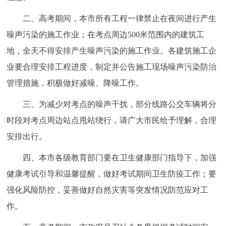
走进北京
二、高考期间，本市所有工程一律禁止在夜间进行产生
北京概况
十六区概览
人文北京
噪声污染的施工作业；在考点周边500米范围内的建筑工
地，全天不得安排产生噪声污染的施工作业。各建筑施工企
绿色北京
图说北京
视频北京
业要合理安排工程进度，制定并公告施工现场噪声污染防治
管理措施，积极做好减噪、降噪工作。
多语种
三、为减少对考点的噪声干扰，部分线路公交车辆将分
ENGLISH
한국어
日本語
时段对考点周边站点甩站绕行，请广大市民给予理解，合理
安排出行。
DEUTSCH
FRANÇAIS
РУССКИЙ ЯЗЫК
四、本市各级教育部门要在卫生健康部门指导下，加强
ESPAÑOL
العربية
PORTUGUÊS
健康考试引导和温馨提醒，做好考试期间卫生防疫工作；要
强化风险防控，妥善做好自然灾害等突发情况防范应对工
ITALIANO
作。