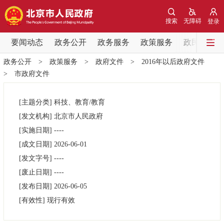
网站地图
搜索
无障碍
登录
要闻动态
要闻动态
政务公开
政务服务
政策服务
政民互动
政务公开
>
政策服务
>
政府文件
>
2016年以后政府文件
党中央精神
国务院信息
中央部委动态
>
市政府文件
北京要闻
会议信息
部门动态
[主题分类]
科技、教育/教育
[发文机构]
北京市人民政府
各区热点
[实施日期]
----
[成文日期]
2026-06-01
政务公开
[发文字号]
----
[废止日期]
----
市领导
机构职能
政策服务
[发布日期]
2026-06-05
[有效性]
现行有效
政策兑现
政策解读
回应关切