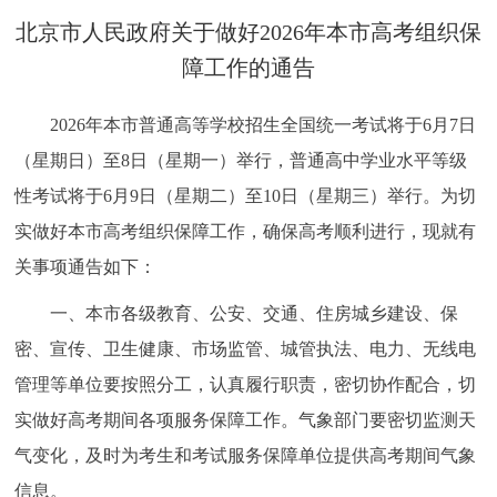
决策公开
专题公开
​北京市人民政府关于做好2026年本市高考组织保
障工作的通告
政务服务
2026年本市普通高等学校招生全国统一考试将于6月7日
个人服务
法人服务
部门服务
（星期日）至8日（星期一）举行，普通高中学业水平等级
性考试将于6月9日（星期二）至10日（星期三）举行。为切
便民服务
利企服务
投资项目
实做好本市高考组织保障工作，确保高考顺利进行，现就有
关事项通告如下：
中介服务
阳光政务
一、本市各级教育、公安、交通、住房城乡建设、保
政民互动
密、宣传、卫生健康、市场监管、城管执法、电力、无线电
管理等单位要按照分工，认真履行职责，密切协作配合，切
12345网上接诉即办
我要咨询
我要建议
实做好高考期间各项服务保障工作。气象部门要密切监测天
参与调查
在线访谈
图说互动
气变化，及时为考生和考试服务保障单位提供高考期间气象
信息。