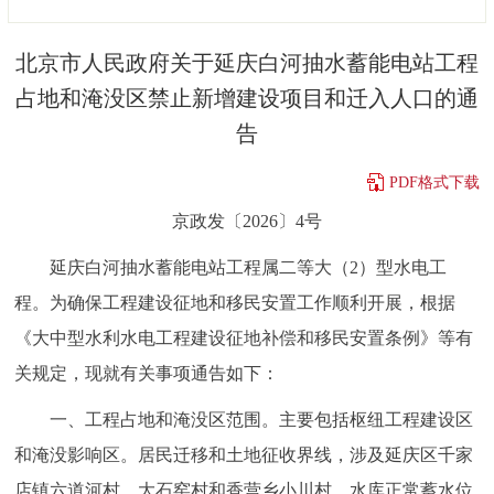
决策公开
专题公开
北京市人民政府关于延庆白河抽水蓄能电站工程
政务服务
占地和淹没区禁止新增建设项目和迁入人口的通
告
个人服务
法人服务
部门服务
PDF格式下载
便民服务
利企服务
投资项目
京政发〔2026〕4号
延庆白河抽水蓄能电站工程属二等大（2）型水电工
中介服务
阳光政务
程。为确保工程建设征地和移民安置工作顺利开展，根据
政民互动
《大中型水利水电工程建设征地补偿和移民安置条例》等有
关规定，现就有关事项通告如下：
12345网上接诉即办
我要咨询
我要建议
一、工程占地和淹没区范围。主要包括枢纽工程建设区
参与调查
在线访谈
图说互动
和淹没影响区。居民迁移和土地征收界线，涉及延庆区千家
店镇六道河村、大石窑村和香营乡小川村。水库正常蓄水位