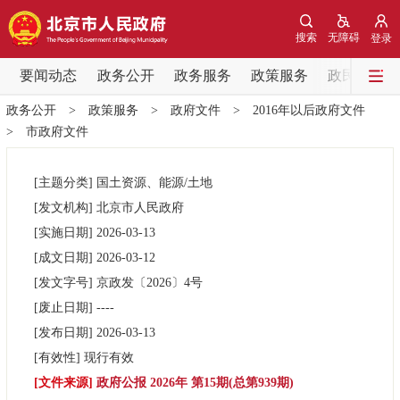
网站地图
搜索
无障碍
登录
要闻动态
要闻动态
政务公开
政务服务
政策服务
政民互动
政务公开
>
政策服务
>
政府文件
>
2016年以后政府文件
党中央精神
国务院信息
中央部委动态
>
市政府文件
北京要闻
会议信息
部门动态
[主题分类]
国土资源、能源/土地
[发文机构]
北京市人民政府
各区热点
[实施日期]
2026-03-13
[成文日期]
2026-03-12
政务公开
[发文字号]
京政发
〔2026〕
4号
[废止日期]
----
市领导
机构职能
政策服务
[发布日期]
2026-03-13
[有效性]
现行有效
政策兑现
政策解读
回应关切
[文件来源]
政府公报 2026年 第15期(总第939期)