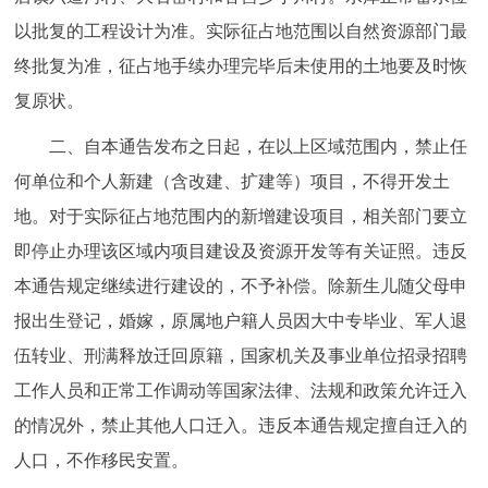
走进北京
以批复的工程设计为准。实际征占地范围以自然资源部门最
终批复为准，征占地手续办理完毕后未使用的土地要及时恢
北京概况
十六区概览
人文北京
复原状。
绿色北京
图说北京
视频北京
二、自本通告发布之日起，在以上区域范围内，禁止任
何单位和个人新建（含改建、扩建等）项目，不得开发土
多语种
地。对于实际征占地范围内的新增建设项目，相关部门要立
ENGLISH
한국어
日本語
即停止办理该区域内项目建设及资源开发等有关证照。违反
本通告规定继续进行建设的，不予补偿。除新生儿随父母申
DEUTSCH
FRANÇAIS
РУССКИЙ ЯЗЫК
报出生登记，婚嫁，原属地户籍人员因大中专毕业、军人退
伍转业、刑满释放迁回原籍，国家机关及事业单位招录招聘
ESPAÑOL
العربية
PORTUGUÊS
工作人员和正常工作调动等国家法律、法规和政策允许迁入
的情况外，禁止其他人口迁入。违反本通告规定擅自迁入的
ITALIANO
人口，不作移民安置。