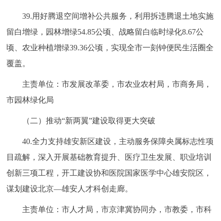
39.用好腾退空间增补公共服务，利用拆违腾退土地实施
留白增绿，园林增绿54.85公顷、战略留白临时绿化8.67公
顷、农业种植增绿39.36公顷，实现全市一刻钟便民生活圈全
覆盖。
主责单位：市发展改革委，市农业农村局，市商务局，
市园林绿化局
（二）推动“新两翼”建设取得更大突破
40.全力支持雄安新区建设，主动服务保障央属标志性项
目疏解，深入开展基础教育提升、医疗卫生发展、职业培训
创新三项工程，开工建设协和医院国家医学中心雄安院区，
谋划建设北京—雄安人才科创走廊。
主责单位：市人才局，市京津冀协同办，市教委，市科