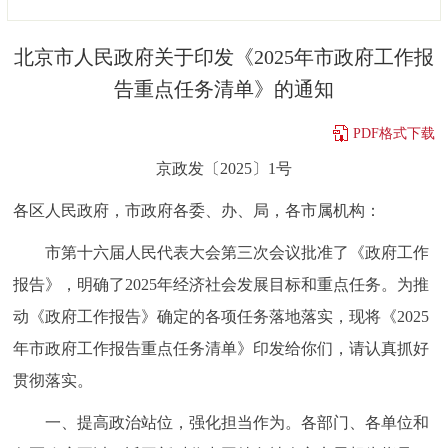
决策公开
专题公开
北京市人民政府关于印发《2025年市政府工作报
政务服务
告重点任务清单》的通知
个人服务
法人服务
部门服务
PDF格式下载
京政发〔2025〕1号
便民服务
利企服务
投资项目
各区人民政府，市政府各委、办、局，各市属机构：
中介服务
阳光政务
市第十六届人民代表大会第三次会议批准了《政府工作
报告》，明确了2025年经济社会发展目标和重点任务。为推
政民互动
动《政府工作报告》确定的各项任务落地落实，现将《2025
12345网上接诉即办
我要咨询
我要建议
年市政府工作报告重点任务清单》印发给你们，请认真抓好
贯彻落实。
参与调查
在线访谈
图说互动
一、提高政治站位，强化担当作为。各部门、各单位和