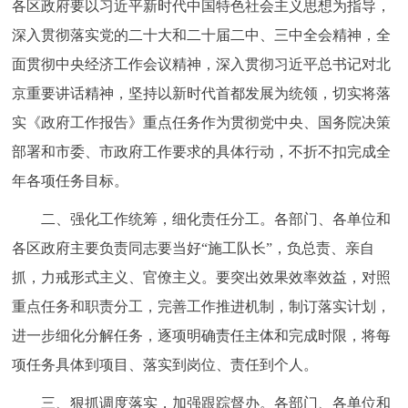
各区政府要以习近平新时代中国特色社会主义思想为指导，
走进北京
深入贯彻落实党的二十大和二十届二中、三中全会精神，全
北京概况
十六区概览
人文北京
面贯彻中央经济工作会议精神，深入贯彻习近平总书记对北
京重要讲话精神，坚持以新时代首都发展为统领，切实将落
绿色北京
图说北京
视频北京
实《政府工作报告》重点任务作为贯彻党中央、国务院决策
部署和市委、市政府工作要求的具体行动，不折不扣完成全
多语种
年各项任务目标。
ENGLISH
한국어
日本語
二、强化工作统筹，细化责任分工。各部门、各单位和
各区政府主要负责同志要当好“施工队长”，负总责、亲自
DEUTSCH
FRANÇAIS
РУССКИЙ ЯЗЫК
抓，力戒形式主义、官僚主义。要突出效果效率效益，对照
重点任务和职责分工，完善工作推进机制，制订落实计划，
ESPAÑOL
العربية
PORTUGUÊS
进一步细化分解任务，逐项明确责任主体和完成时限，将每
ITALIANO
项任务具体到项目、落实到岗位、责任到个人。
三、狠抓调度落实，加强跟踪督办。各部门、各单位和