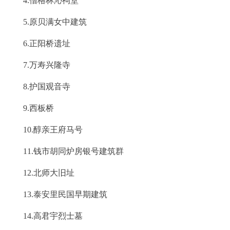
4.僧格林沁祠堂
回到顶部
5.原贝满女中建筑
6.正阳桥遗址
7.万寿兴隆寺
8.护国观音寺
9.西板桥
10.醇亲王府马号
11.钱市胡同炉房银号建筑群
12.北师大旧址
13.泰安里民国早期建筑
14.高君宇烈士墓