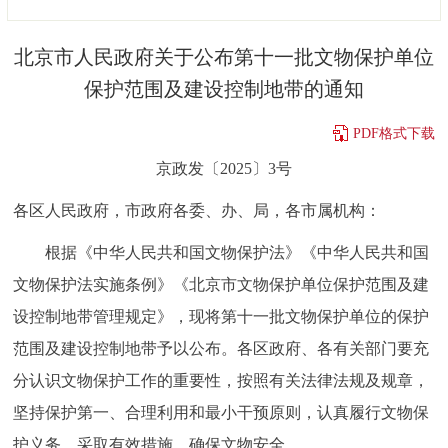
决策公开
专题公开
北京市人民政府关于公布第十一批文物保护单位
政务服务
保护范围及建设控制地带的通知
个人服务
法人服务
部门服务
PDF格式下载
京政发〔2025〕3号
便民服务
利企服务
投资项目
各区人民政府，市政府各委、办、局，各市属机构：
中介服务
阳光政务
根据《中华人民共和国文物保护法》《中华人民共和国
文物保护法实施条例》《北京市文物保护单位保护范围及建
政民互动
设控制地带管理规定》，现将第十一批文物保护单位的保护
12345网上接诉即办
我要咨询
我要建议
范围及建设控制地带予以公布。各区政府、各有关部门要充
分认识文物保护工作的重要性，按照有关法律法规及规章，
参与调查
在线访谈
图说互动
坚持保护第一、合理利用和最小干预原则，认真履行文物保
护义务，采取有效措施，确保文物安全。