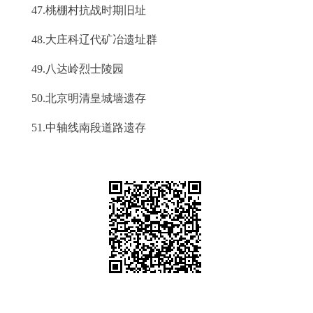
47.桃棚村抗战时期旧址
48.大庄科辽代矿冶遗址群
49.八达岭烈士陵园
50.北京明清皇城墙遗存
51.中轴线南段道路遗存