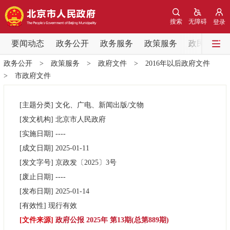
网站地图
搜索
无障碍
登录
要闻动态
要闻动态
政务公开
政务服务
政策服务
政民互动
政务公开
>
政策服务
>
政府文件
>
2016年以后政府文件
党中央精神
国务院信息
中央部委动态
>
市政府文件
北京要闻
会议信息
部门动态
[主题分类]
文化、广电、新闻出版/文物
[发文机构]
北京市人民政府
各区热点
[实施日期]
----
[成文日期]
2025-01-11
政务公开
[发文字号]
京政发
〔2025〕
3号
[废止日期]
----
市领导
机构职能
政策服务
[发布日期]
2025-01-14
[有效性]
现行有效
政策兑现
政策解读
回应关切
[文件来源]
政府公报 2025年 第13期(总第889期)