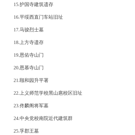
15.护国寺建筑遗存
16.平绥西直门车站旧址
17.马骏烈士墓
18.上方寺遗存
19.恩佑寺山门
20.恩慕寺山门
21.颐和园升平署
22.上义师范学校黑山扈校区旧址
23.佟麟阁将军墓
24.中央党校南院近代建筑群
25.孚郡王墓