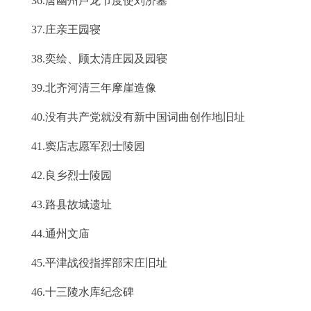
36.唐幽州卢龙节度使刘济墓
37.庄亲王园寝
38.奕绘、顾太清庄园及园寝
39.北齐河清三年摩崖造像
40.没有共产党就没有新中国词曲创作地旧址
41.窦店志愿军烈士陵园
42.良乡烈士陵园
43.路县故城遗址
44.通州文庙
45.平津战役指挥部宋庄旧址
46.十三陵水库纪念碑