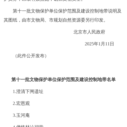
走进北京
第十一批文物保护单位保护范围及建设控制地带说明及
北京概况
十六区概览
人文北京
其图纸，由市文物局、市规划自然资源委另行印发。
北京市人民政府
绿色北京
图说北京
视频北京
2025年1月11日
多语种
（此件公开发布）
ENGLISH
한국어
日本語
第十一批文物保护单位保护范围及建设控制地带名单
DEUTSCH
FRANÇAIS
РУССКИЙ ЯЗЫК
1.澄清下闸遗址
ESPAÑOL
العربية
PORTUGUÊS
2.宏恩观
ITALIANO
3.玉河庵