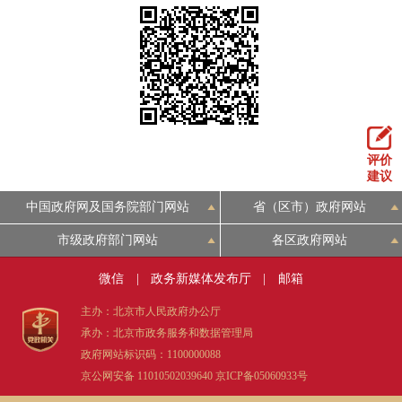
走进北京
北京概况
十六区概览
人文北京
绿色北京
图说北京
视频北京
多语种
评价
建议
ENGLISH
한국어
日本語
中国政府网及国务院部门网站
省（区市）政府网站
市级政府部门网站
各区政府网站
DEUTSCH
FRANÇAIS
РУССКИЙ ЯЗЫК
微信
|
政务新媒体发布厅
|
邮箱
ESPAÑOL
العربية
PORTUGUÊS
主办：北京市人民政府办公厅
承办：北京市政务服务和数据管理局
政府网站标识码：1100000088
ITALIANO
京公网安备 11010502039640
京ICP备05060933号