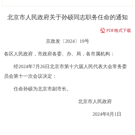
决策公开
专题公开
北京市人民政府关于孙硕同志职务任命的通知
政务服务
PDF格式下载
个人服务
法人服务
部门服务
京政发〔2024〕19号
各区人民政府，市政府各委、办、局，各市属机构：
便民服务
利企服务
投资项目
经2024年7月26日北京市第十六届人民代表大会常务委
中介服务
阳光政务
员会第十一次会议决定：
任命孙硕为北京市副市长。
政民互动
北京市人民政府
12345网上接诉即办
我要咨询
我要建议
2024年8月1日
参与调查
在线访谈
图说互动