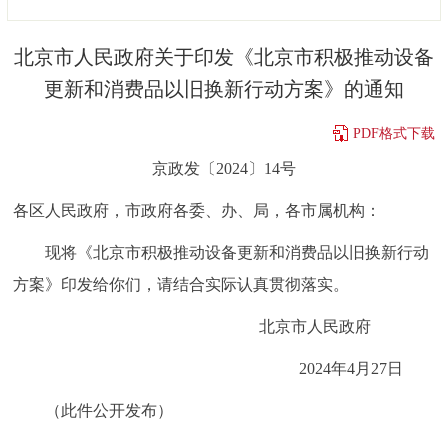
决策公开
专题公开
北京市人民政府关于印发《北京市积极推动设备
政务服务
更新和消费品以旧换新行动方案》的通知
个人服务
法人服务
部门服务
PDF格式下载
京政发〔2024〕14号
便民服务
利企服务
投资项目
各区人民政府，市政府各委、办、局，各市属机构：
中介服务
阳光政务
现将《北京市积极推动设备更新和消费品以旧换新行动
方案》印发给你们，请结合实际认真贯彻落实。
政民互动
北京市人民政府
12345网上接诉即办
我要咨询
我要建议
2024年4月27日
参与调查
在线访谈
图说互动
（此件公开发布）