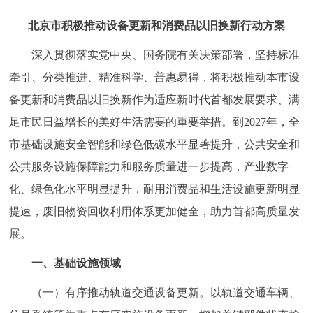
走进北京
北京市积极推动设备更新和消费品以旧换新行动方案
北京概况
十六区概览
人文北京
深入贯彻落实党中央、国务院有关决策部署，坚持标准
牵引、分类推进、精准科学、普惠易得，将积极推动本市设
绿色北京
图说北京
视频北京
备更新和消费品以旧换新作为适应新时代首都发展要求、满
多语种
足市民日益增长的美好生活需要的重要举措。到2027年，全
市基础设施安全智能和绿色低碳水平显著提升，公共安全和
ENGLISH
한국어
日本語
公共服务设施保障能力和服务质量进一步提高，产业数字
化、绿色化水平明显提升，耐用消费品和生活设施更新明显
DEUTSCH
FRANÇAIS
РУССКИЙ ЯЗЫК
提速，废旧物资回收利用体系更加健全，助力首都高质量发
展。
ESPAÑOL
العربية
PORTUGUÊS
一、基础设施领域
ITALIANO
（一）有序推动轨道交通设备更新。以轨道交通车辆、