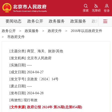
网站地图
搜索
无障碍
登录
要闻动态
要闻动态
政务公开
政务服务
政策服务
政民互动
政务公开
>
政策服务
>
政府文件
>
2016年以后政府文件
党中央精神
国务院信息
中央部委动态
>
市政府文件
北京要闻
会议信息
部门动态
[主题分类]
商贸、海关、旅游/其他
[发文机构]
北京市人民政府
各区热点
[实施日期]
----
[成文日期]
2024-04-27
政务公开
[发文字号]
京政发
〔2024〕
14号
[废止日期]
----
市领导
机构职能
政策服务
[发布日期]
2024-04-28
[有效性]
现行有效
政策兑现
政策解读
回应关切
[文件来源]
政府公报 2024年 第26期(总第854期)